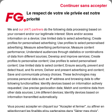
Continuer sans accepter
Le respect de votre vie privée est notre
priorité
LOST FREQUENCIES SORT IN MY BONES, AVEC DE JOLIS NOMS DANS LES
CRÉDITS
We and
our (447) partners
do the following data processing based on
your consent and/or our legitimate interest: Store and/or access
information on a device; Use limited data to select advertising; Create
Publié : 22 avril 2024 à 9h12 par Antony HARARI
profiles for personalised advertising; Use profiles to select personalised
advertising; Measure advertising performance; Measure content
performance; Understand audiences through statistics or combinations
of data from different sources; Develop and improve services; Create
profiles to personalise content; Use profiles to select personalised
content; Use limited data to select content; Ensure security, prevent and
detect fraud, and fix errors; Deliver and present advertising and content;
Save and communicate privacy choices. These technologies may
process personal data such as IP address and browsing data to offer
following functionalities: Identify devices based on information actively
requested; Use precise geolocation data; Match and combine data from
other data sources; Link different devices; Identify devices based on
Danceone
information transmitted automatically.
Crédit :
Facebook Officiel Lost Frequencies
Vous pouvez accepter en cliquant sur "Accepter et fermer", ou affiner en
sélectionnant les finalités et/ou partenaires dans "Gérer mes choix".