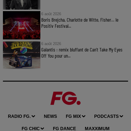
6 août 2026
Boris Brejcha, Charlotte de Witte, Fisher… le
Positiv Festival...
6 août 2026
Galantis : remix bluffant de Can’t Take My Eyes
Off You pour un...
RADIO FG.
NEWS
FG MIX
PODCASTS
FG CHIC
FG DANCE
MAXXIMUM