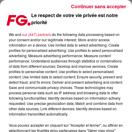
Continuer sans accepter
Le respect de votre vie privée est notre
priorité
LOST FREQUENCIES ET ARGY METTENT LE FEU AVEC LEUR
SUMMER SKIES (LOVE TO CRY)
We and
our (447) partners
do the following data processing based on
your consent and/or our legitimate interest: Store and/or access
information on a device; Use limited data to select advertising; Create
Publié : 28 août 2025 à 9h07 par
profiles for personalised advertising; Use profiles to select personalised
advertising; Measure advertising performance; Measure content
Antony HARARI
performance; Understand audiences through statistics or combinations
of data from different sources; Develop and improve services; Create
profiles to personalise content; Use profiles to select personalised
content; Use limited data to select content; Ensure security, prevent and
detect fraud, and fix errors; Deliver and present advertising and content;
Save and communicate privacy choices. These technologies may
process personal data such as IP address and browsing data to offer
following functionalities: Identify devices based on information actively
requested; Use precise geolocation data; Match and combine data from
other data sources; Link different devices; Identify devices based on
information transmitted automatically.
Vous pouvez accepter en cliquant sur "Accepter et fermer", ou affiner en
sélectionnant les finalités et/ou partenaires dans "Gérer mes choix".