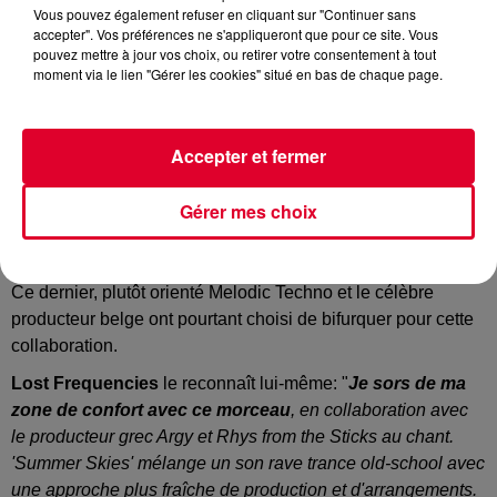
Vous pouvez également refuser en cliquant sur "Continuer sans
accepter". Vos préférences ne s'appliqueront que pour ce site. Vous
pouvez mettre à jour vos choix, ou retirer votre consentement à tout
Lost Frequencies & Argy & rhys from the sticks - Summer Skies (Love To Cry)
moment via le lien "Gérer les cookies" situé en bas de chaque page.
Crédit :
Youtube Officiel Lost Frequencies
Accepter et fermer
A la première écoute, sans savoir qui est derrière ce son, on
Gérer mes choix
aurait du mal à penser qu'il s'agisse de
Lost Frequencies
,
tout comme d'
Argy
d'ailleurs.
Ce dernier, plutôt orienté Melodic Techno et le célèbre
producteur belge ont pourtant choisi de bifurquer pour cette
collaboration.
Lost Frequencies
le reconnaît lui-même: "
Je sors de ma
zone de confort avec ce morceau
, en collaboration avec
le producteur grec Argy et Rhys from the Sticks au chant.
'Summer Skies' mélange un son rave trance old-school avec
une approche plus fraîche de production et d'arrangements.