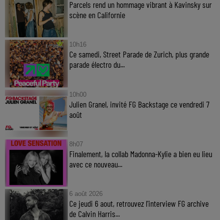
Parcels rend un hommage vibrant à Kavinsky sur
scène en Californie
10h16
Ce samedi, Street Parade de Zurich, plus grande
parade électro du...
10h00
Julien Granel, invité FG Backstage ce vendredi 7
août
8h07
Finalement, la collab Madonna-Kylie a bien eu lieu
avec ce nouveau...
6 août 2026
Ce jeudi 6 aout, retrouvez l'interview FG archive
de Calvin Harris...