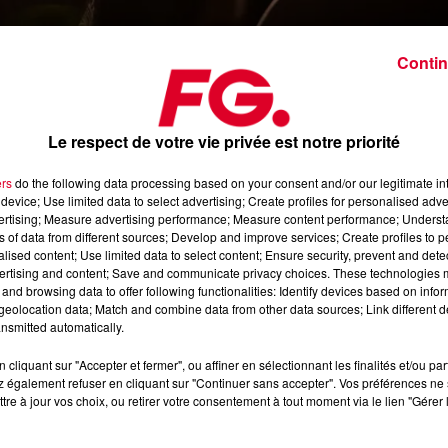
Conc
Crédit :
Unsplash : Esthere Tu
Contin
Le respect de votre vie privée est notre priorité
justice aux Etats-Unis. Les pratiques de l’entreprise
ers
do the following data processing based on your consent and/or our legitimate int
elles, sa filiale Ticketmaster est notamment visée.
device; Use limited data to select advertising; Create profiles for personalised adver
cle vivant dans le monde
. En quelques chiffres, juste sur l’an
vertising; Measure advertising performance; Measure content performance; Unders
ns of data from different sources; Develop and improve services; Create profiles to 
ns de spectateurs pour un chiffre d’affaires de 22.7 milliards d
alised content; Use limited data to select content; Ensure security, prevent and detect
lement Live Nation Entertainment en fusionnant avec le
ertising and content; Save and communicate privacy choices. These technologies
and browsing data to offer following functionalities: Identify devices based on infor
eolocation data; Match and combine data from other data sources; Link different de
 «
cimenter sa domination du marché des concerts et se compor
nsmitted automatically.
ts leur sont reprochés comme le fait d’avoir menacé des
cliquant sur "Accepter et fermer", ou affiner en sélectionnant les finalités et/ou pa
 également refuser en cliquant sur "Continuer sans accepter". Vos préférences ne 
les
, ils ont par exemple des contrats d’exclusivité avec des sall
tre à jour vos choix, ou retirer votre consentement à tout moment via le lien "Gérer 
 de Ticketmaster pour la billetterie.
 des artistes à utiliser les services de promotion lorsqu’ils se