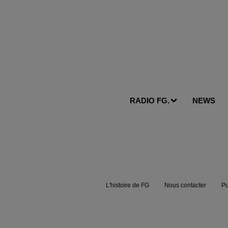
RADIO FG.
NEWS
L'histoire de FG
Nous contacter
Pu