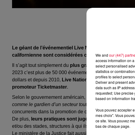
Le géant de l’événementiel Live Nation est attaqué en 
We and
our (447) partn
californienne sont considérées comme anti-concurrenti
access information on a 
Il s’agit tout simplement du
plus grand acteur du specta
select personalised ad
statistics or combinatio
2023 c’est plus de 50 000 événements et plus de 145 millio
profiles to select person
dollars et depuis 2010,
Live Nation est devenu officiel
Deliver and present adv
promoteur Ticketmaster
.
data such as IP address 
requested; Use precise g
Selon le gouvernement américain, Live Nation cherche à
based on information tra
comme le gardien d’un secteur tout entier
». Plusieurs fai
Vous pouvez accepter en 
concurrents dans la promotion de concerts.
mes choix". Vous pouvez
De plus,
leurs pratiques sont jugées anti-concurrentiel
ce site. Vous pouvez met
bas de chaque page.
et/ou des stades, structures à qui ils imposent l’utilisation
Le ministère de la Justice fait aussi mention de l’obligation