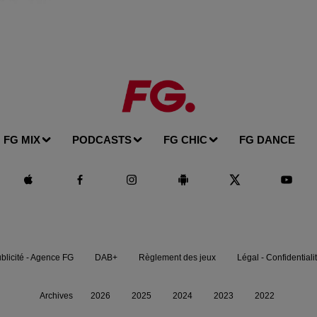
FG MIX
PODCASTS
FG CHIC
FG DANCE
blicité - Agence FG
DAB+
Règlement des jeux
Légal - Confidentiali
Archives
2026
2025
2024
2023
2022