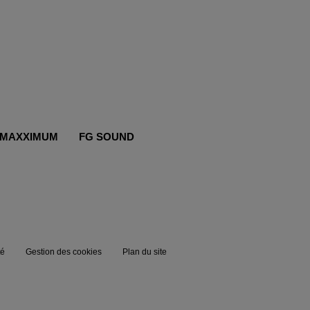
MAXXIMUM
FG SOUND
té
Gestion des cookies
Plan du site