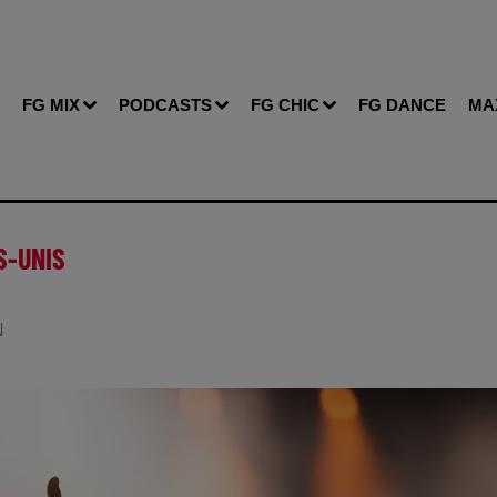
FG MIX
PODCASTS
FG CHIC
FG DANCE
MA
S-UNIS
N