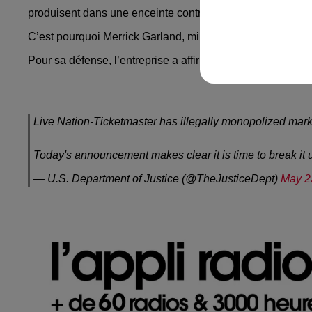
produisent dans une enceinte contrôlée par Live Nation 
C’est pourquoi Merrick Garland, ministre de la Justice de
Pour sa défense, l’entreprise a affirmé qu’il n’existait pas
Live Nation-Ticketmaster has illegally monopolized markets
Today's announcement makes clear it is time to break it 
— U.S. Department of Justice (@TheJusticeDept)
May 2