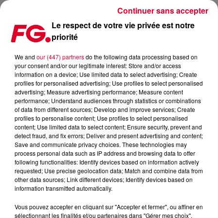
Continuer sans accepter
Le respect de votre vie privée est notre
priorité
LES TITRES EXCLUSIFS DE LA PLAYLIST FG
We and
our (447) partners
do the following data processing based on
your consent and/or our legitimate interest: Store and/or access
Publié : 26 janvier 2023 à 17h03 par Solène Cordier
information on a device; Use limited data to select advertising; Create
profiles for personalised advertising; Use profiles to select personalised
advertising; Measure advertising performance; Measure content
performance; Understand audiences through statistics or combinations
of data from different sources; Develop and improve services; Create
profiles to personalise content; Use profiles to select personalised
content; Use limited data to select content; Ensure security, prevent and
detect fraud, and fix errors; Deliver and present advertising and content;
Save and communicate privacy choices. These technologies may
process personal data such as IP address and browsing data to offer
following functionalities: Identify devices based on information actively
requested; Use precise geolocation data; Match and combine data from
other data sources; Link different devices; Identify devices based on
information transmitted automatically.
Vous pouvez accepter en cliquant sur "Accepter et fermer", ou affiner en
sélectionnant les finalités et/ou partenaires dans "Gérer mes choix".