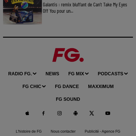
Galantis : remix bluffant de Can’t Take My Eyes
Off You pour un...
RADIO FG.
NEWS
FG MIX
PODCASTS
FG CHIC
FG DANCE
MAXXIMUM
FG SOUND
L'histoire de FG
Nous contacter
Publicité - Agence FG