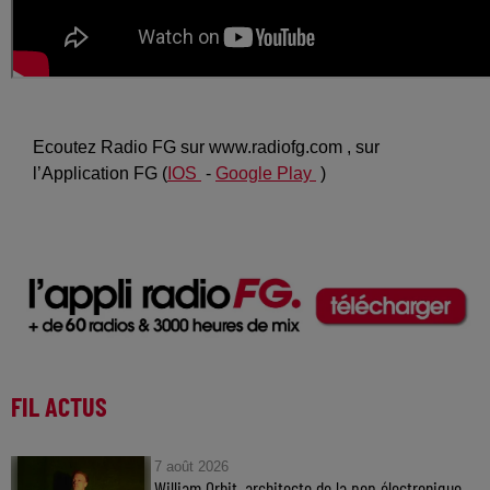
Ecoutez Radio FG sur www.radiofg.com , sur
l’Application FG (
IOS
-
Google Play
)
FIL ACTUS
7 août 2026
William Orbit, architecte de la pop électronique,