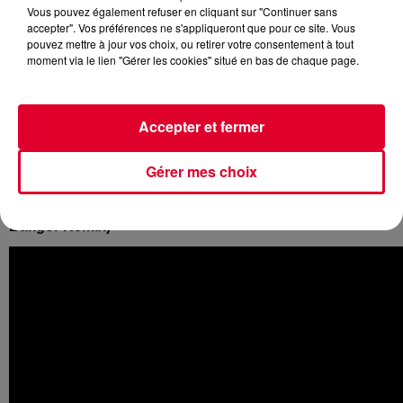
Vous pouvez également refuser en cliquant sur "Continuer sans
Titres exclusifs FG
accepter". Vos préférences ne s'appliqueront que pour ce site. Vous
Crédit :
Titres exclusifs FG
pouvez mettre à jour vos choix, ou retirer votre consentement à tout
moment via le lien "Gérer les cookies" situé en bas de chaque page.
Radio FG vous fait découvrir chaque semaine sur son
Accepter et fermer
antenne des titres exclusifs !
Gérer mes choix
En ce moment, découvrez :
PAUL OAKENFOLD, LIZZY LAND Get To You (Ali
Bakgor Remix)