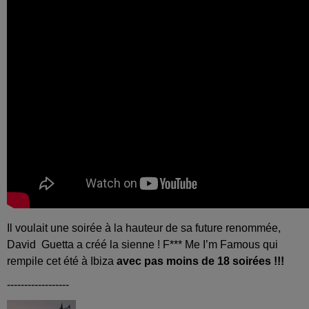
Il voulait une soirée à la hauteur de sa future renommée,
David Guetta a créé la sienne ! F*** Me I’m Famous qui
rempile cet été à Ibiza
avec pas moins de 18 soirées !!!
------------------