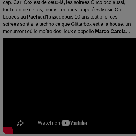
cap. Carl Cox est de ceux-là, les soirées Circoloco aussi,
tout comme celles, moins connues, appelées Music On !
Logées au
Pacha d’Ibiza
depuis 10 ans tout pile, ces
soirées sont à la techno ce que Glitterbox est à la house, un
monument où le maître des lieux s’appelle
Marco Carola
…