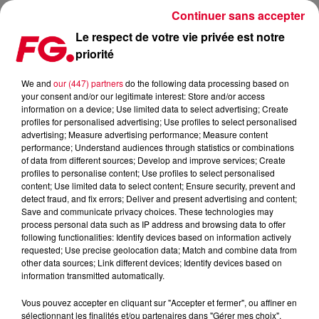
Continuer sans accepter
Le respect de votre vie privée est notre
priorité
LES SOIRÉES IMMANQUABLES D’IBIZA…
We and
our (447) partners
do the following data processing based on
your consent and/or our legitimate interest: Store and/or access
Publié : 8 juin 2022 à 13h24 par Christophe HUBERT
information on a device; Use limited data to select advertising; Create
profiles for personalised advertising; Use profiles to select personalised
advertising; Measure advertising performance; Measure content
performance; Understand audiences through statistics or combinations
of data from different sources; Develop and improve services; Create
profiles to personalise content; Use profiles to select personalised
content; Use limited data to select content; Ensure security, prevent and
detect fraud, and fix errors; Deliver and present advertising and content;
Save and communicate privacy choices. These technologies may
process personal data such as IP address and browsing data to offer
following functionalities: Identify devices based on information actively
requested; Use precise geolocation data; Match and combine data from
other data sources; Link different devices; Identify devices based on
information transmitted automatically.
Vous pouvez accepter en cliquant sur "Accepter et fermer", ou affiner en
sélectionnant les finalités et/ou partenaires dans "Gérer mes choix".