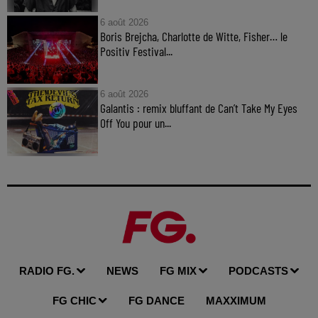
6 août 2026
Boris Brejcha, Charlotte de Witte, Fisher… le
Positiv Festival...
6 août 2026
Galantis : remix bluffant de Can’t Take My Eyes
Off You pour un...
RADIO FG.
NEWS
FG MIX
PODCASTS
FG CHIC
FG DANCE
MAXXIMUM