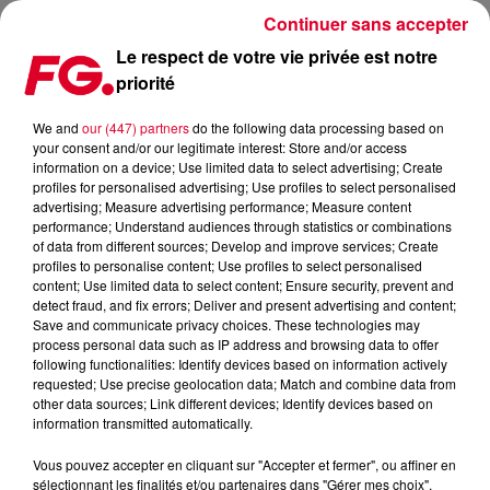
Continuer sans accepter
Le respect de votre vie privée est notre
priorité
LES REMIXES QUI ONT PLUS DE SUCCÈS QUE L’ORIGINAL.
We and
our (447) partners
do the following data processing based on
your consent and/or our legitimate interest: Store and/or access
information on a device; Use limited data to select advertising; Create
profiles for personalised advertising; Use profiles to select personalised
advertising; Measure advertising performance; Measure content
performance; Understand audiences through statistics or combinations
of data from different sources; Develop and improve services; Create
profiles to personalise content; Use profiles to select personalised
content; Use limited data to select content; Ensure security, prevent and
detect fraud, and fix errors; Deliver and present advertising and content;
Save and communicate privacy choices. These technologies may
process personal data such as IP address and browsing data to offer
following functionalities: Identify devices based on information actively
requested; Use precise geolocation data; Match and combine data from
other data sources; Link different devices; Identify devices based on
information transmitted automatically.
Vous pouvez accepter en cliquant sur "Accepter et fermer", ou affiner en
sélectionnant les finalités et/ou partenaires dans "Gérer mes choix".