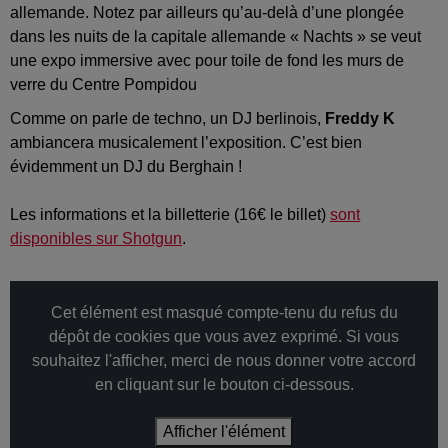
allemande. Notez par ailleurs qu’au-delà d’une plongée
dans les nuits de la capitale allemande « Nachts » se veut
une expo immersive avec pour toile de fond les murs de
verre du Centre Pompidou
Comme on parle de techno, un DJ berlinois,
Freddy K
ambiancera musicalement l’exposition. C’est bien
évidemment un DJ du Berghain !
Les informations et la billetterie (16€ le billet)
sont
disponibles sur Shotgun
.
Cet élément est masqué compte-tenu du refus du
dépôt de cookies que vous avez exprimé. Si vous
souhaitez l'afficher, merci de nous donner votre accord
en cliquant sur le bouton ci-dessous.
Afficher l'élément