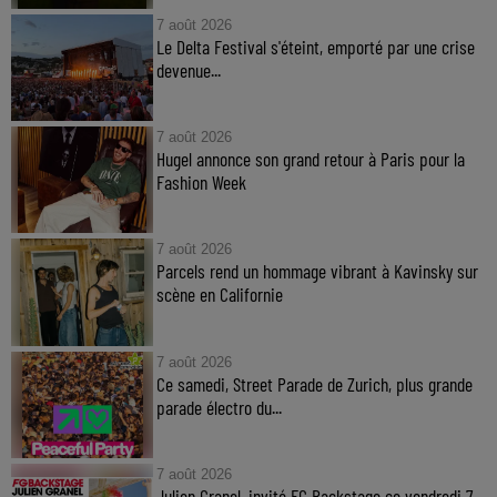
7 août 2026
Le Delta Festival s'éteint, emporté par une crise
devenue...
7 août 2026
Hugel annonce son grand retour à Paris pour la
Fashion Week
7 août 2026
Parcels rend un hommage vibrant à Kavinsky sur
scène en Californie
7 août 2026
Ce samedi, Street Parade de Zurich, plus grande
parade électro du...
7 août 2026
Julien Granel, invité FG Backstage ce vendredi 7