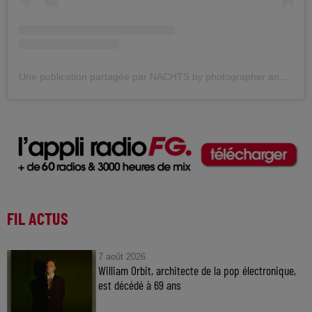
Une publication partagée par NACHTS by photographer and Berghain bouncer Mischa Fanghaenel (@nachts_berlin)
FIL ACTUS
7 août 2026
William Orbit, architecte de la pop électronique,
est décédé à 69 ans