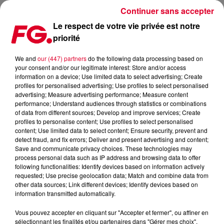
Continuer sans accepter
Le respect de votre vie privée est notre
priorité
LES NUITS BERLINOISES AU CŒUR D’UNE EXPO AU CENTRE
POMPIDOU !
We and
our (447) partners
do the following data processing based on
your consent and/or our legitimate interest: Store and/or access
information on a device; Use limited data to select advertising; Create
Publié : 11 décembre 2023 à 12h09 par Christophe
profiles for personalised advertising; Use profiles to select personalised
advertising; Measure advertising performance; Measure content
HUBERT
performance; Understand audiences through statistics or combinations
of data from different sources; Develop and improve services; Create
profiles to personalise content; Use profiles to select personalised
content; Use limited data to select content; Ensure security, prevent and
detect fraud, and fix errors; Deliver and present advertising and content;
Save and communicate privacy choices. These technologies may
process personal data such as IP address and browsing data to offer
following functionalities: Identify devices based on information actively
requested; Use precise geolocation data; Match and combine data from
other data sources; Link different devices; Identify devices based on
information transmitted automatically.
Vous pouvez accepter en cliquant sur "Accepter et fermer", ou affiner en
sélectionnant les finalités et/ou partenaires dans "Gérer mes choix".