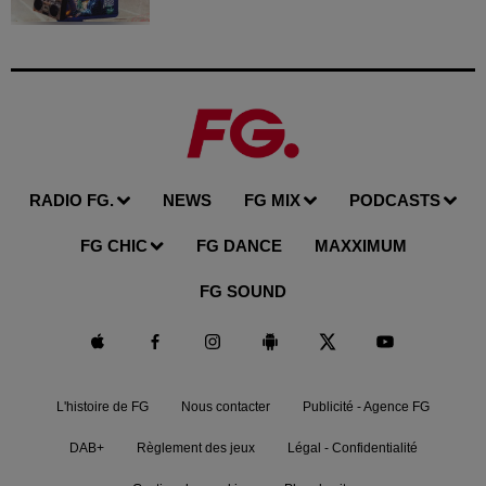
RADIO FG.
NEWS
FG MIX
PODCASTS
FG CHIC
FG DANCE
MAXXIMUM
FG SOUND
L'histoire de FG
Nous contacter
Publicité - Agence FG
DAB+
Règlement des jeux
Légal - Confidentialité