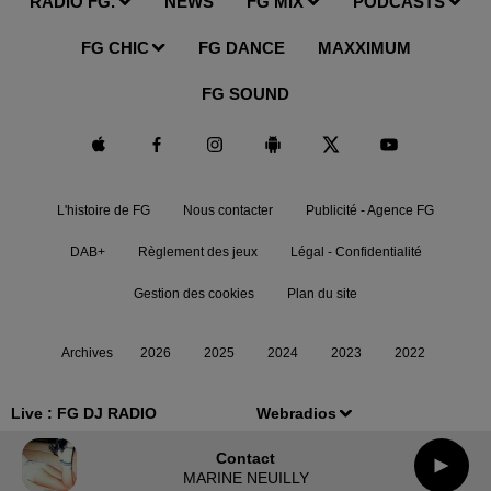
RADIO FG.
NEWS
FG MIX
PODCASTS
FG CHIC
FG DANCE
MAXXIMUM
FG SOUND
L'histoire de FG
Nous contacter
Publicité - Agence FG
DAB+
Règlement des jeux
Légal - Confidentialité
Gestion des cookies
Plan du site
Archives
2026
2025
2024
2023
2022
Live :
FG DJ RADIO
Webradios
Contact
MARINE NEUILLY