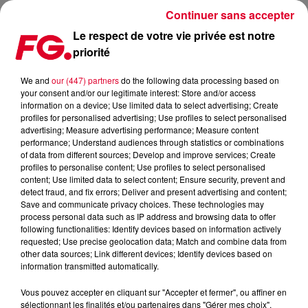
Continuer sans accepter
Le respect de votre vie privée est notre
priorité
LES JARDINS SUSPENDUS DE RETOUR À MARSEILLE !
We and
our (447) partners
do the following data processing based on
your consent and/or our legitimate interest: Store and/or access
Publié : 28 mars 2022 à 12h12 par Christophe HUBERT
information on a device; Use limited data to select advertising; Create
profiles for personalised advertising; Use profiles to select personalised
advertising; Measure advertising performance; Measure content
performance; Understand audiences through statistics or combinations
of data from different sources; Develop and improve services; Create
profiles to personalise content; Use profiles to select personalised
content; Use limited data to select content; Ensure security, prevent and
detect fraud, and fix errors; Deliver and present advertising and content;
Save and communicate privacy choices. These technologies may
process personal data such as IP address and browsing data to offer
following functionalities: Identify devices based on information actively
requested; Use precise geolocation data; Match and combine data from
other data sources; Link different devices; Identify devices based on
information transmitted automatically.
Vous pouvez accepter en cliquant sur "Accepter et fermer", ou affiner en
Jardins Suspendus
sélectionnant les finalités et/ou partenaires dans "Gérer mes choix".