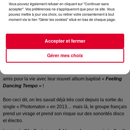
Vous pouvez également refuser en cliquant sur "Continuer sans
accepter". Vos préférences ne s'appliqueront que pour ce site. Vous
pouvez mettre à jour vos choix, ou retirer votre consentement à tout
moment via le lien "Gérer les cookies" situé en bas de chaque page.
Jabberwocky
Crédit :
Jabberwocky
Accepter et fermer
Gérer mes choix
Si on juge la sympathie d’un artiste à sa faculté à nous faire
danser, alors les
Jabberwocky
vont devenir vos meilleurs
amis pour la vie avec leur nouvel album baptisé «
Feeling
Dancing Tempo
» !
Bon ceci dit, on les savait déjà très cool depuis la sortie du
single « Photomaton » en 2013… mais là, le groupe français
prend un virage et prend son risque sur des sonorités disco
et électro.