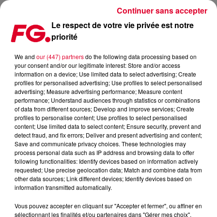
Continuer sans accepter
Le respect de votre vie privée est notre
priorité
LES JABBERWOCKY INVITÉS DE L'HAPPY HOUR FG CE SOIR !
We and
our (447) partners
do the following data processing based on
your consent and/or our legitimate interest: Store and/or access
Publié : 21 septembre 2021 à 11h21 par Christophe
information on a device; Use limited data to select advertising; Create
HUBERT
profiles for personalised advertising; Use profiles to select personalised
advertising; Measure advertising performance; Measure content
performance; Understand audiences through statistics or combinations
of data from different sources; Develop and improve services; Create
profiles to personalise content; Use profiles to select personalised
content; Use limited data to select content; Ensure security, prevent and
detect fraud, and fix errors; Deliver and present advertising and content;
Save and communicate privacy choices. These technologies may
process personal data such as IP address and browsing data to offer
following functionalities: Identify devices based on information actively
requested; Use precise geolocation data; Match and combine data from
other data sources; Link different devices; Identify devices based on
information transmitted automatically.
Vous pouvez accepter en cliquant sur "Accepter et fermer", ou affiner en
sélectionnant les finalités et/ou partenaires dans "Gérer mes choix".