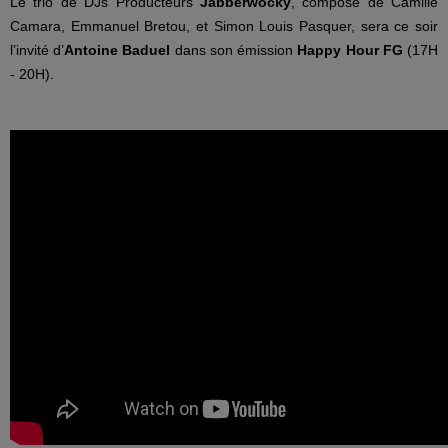
Le trio de DJs Producteurs
Jabberwocky
, composé de Camille
Camara, Emmanuel Bretou, et Simon Louis Pasquer, sera ce soir
l’invité d’
Antoine Baduel
dans son émission
Happy Hour FG
(17H
- 20H).