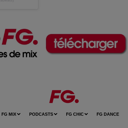
nabeats)
FG MIX
PODCASTS
FG CHIC
FG DANCE