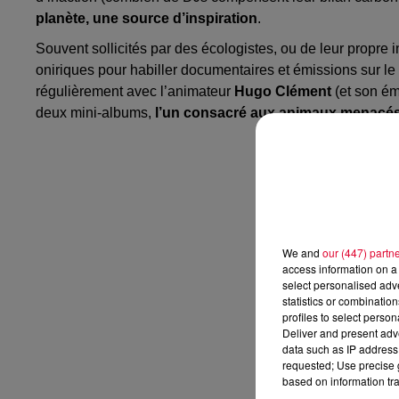
planète, une source d’inspiration
.
Souvent sollicités par des écologistes, ou de leur propre in
oniriques pour habiller documentaires et émissions sur le
régulièrement avec l’animateur
Hugo Clément
(et son é
deux mini-albums,
l’un consacré aux animaux menacés, 
We and
our (447) partn
access information on a 
select personalised ad
statistics or combinatio
profiles to select person
Deliver and present adv
data such as IP address 
requested; Use precise g
based on information tra