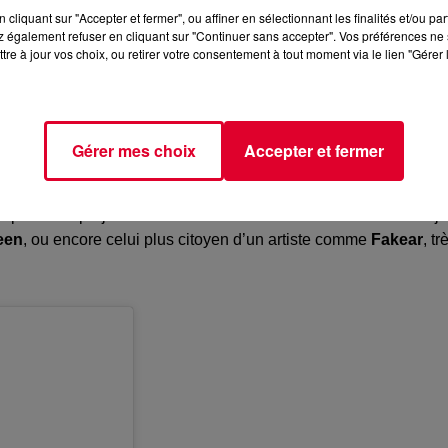
cliquant sur "Accepter et fermer", ou affiner en sélectionnant les finalités et/ou pa
 également refuser en cliquant sur "Continuer sans accepter". Vos préférences ne 
tre à jour vos choix, ou retirer votre consentement à tout moment via le lien "Gérer 
écologiste !
Above & Beyond
vient en effet de réaliser le
» qui sera projeté à la fin du mois. Un film qui explore
les
Gérer mes choix
Accepter et fermer
ique à l’Himalaya, des Alpes françaises à la Cordillère de
plient les projets dans la lutte contre le climat. On connaît déjà
een
, ou encore celui plus citoyen d’un artiste comme
Fakear
, tr