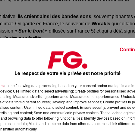
itiative,
ils créent ainsi des bandes sons
, souvent planantes 
 climat. On garde en France, le souvenir de
Worakls
qui collabo
mission «
Sur le front
» diffusée sur France 5) et qui a déjà sign
l’autre aux forêts
.
Contin
Le respect de votre vie privée est notre priorité
ers
do the following data processing based on your consent and/or our legitimate int
device; Use limited data to select advertising; Create profiles for personalised adver
vertising; Measure advertising performance; Measure content performance; Unders
ns of data from different sources; Develop and improve services; Create profiles to 
alised content; Use limited data to select content; Ensure security, prevent and detect
ertising and content; Save and communicate privacy choices. These technologies
and browsing data to offer following functionalities: Identify devices based on infor
eolocation data; Match and combine data from other data sources; Link different de
nsmitted automatically.