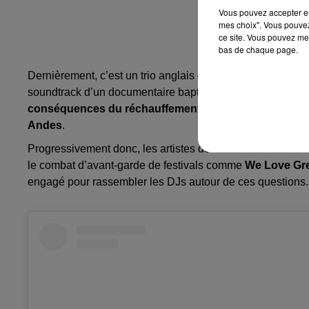
Vous pouvez accepter en 
mes choix". Vous pouvez
ce site. Vous pouvez met
bas de chaque page.
Dernièrement, c’est un trio anglais qui a épousé la cause 
soundtrack d’un documentaire baptisé « The Last Glaciers 
conséquences du réchauffement climatique de l’Antarct
Andes
.
Progressivement donc, les artistes de la scène électro multi
le combat d’avant-garde de festivals comme
We Love Gr
engagé pour rassembler les DJs autour de ces questions.