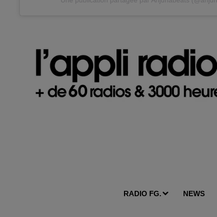
Une publication partagée par Anjunabeats (@anju
RADIO FG.
NEWS