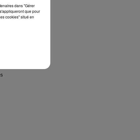
rtenaires dans "Gérer
s'appliqueront que pour
les cookies" situé en
s
ès