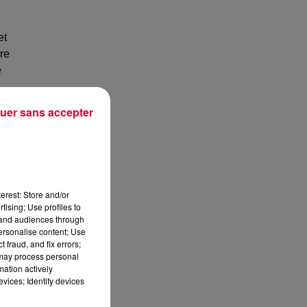
et
re
é
uer sans accepter
erest: Store and/or
tising; Use profiles to
tand audiences through
personalise content; Use
 fraud, and fix errors;
 may process personal
mation actively
vices; Identify devices