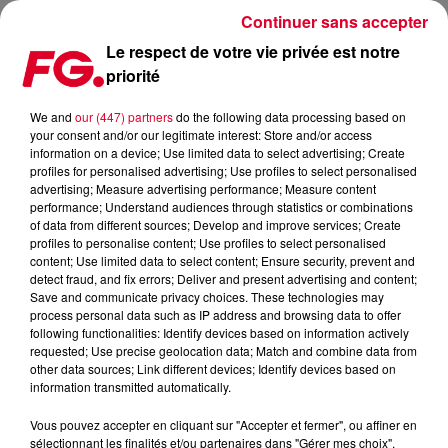
Continuer sans accepter
Le respect de votre vie privée est notre
priorité
LES 5 NOUVEAUTES DU STARTER FG D’HAKIMAKLI
We and
our (447) partners
do the following data processing based on
your consent and/or our legitimate interest: Store and/or access
Publié : 30 mai 2023 à 11h14 par Solène Cordier
information on a device; Use limited data to select advertising; Create
profiles for personalised advertising; Use profiles to select personalised
advertising; Measure advertising performance; Measure content
performance; Understand audiences through statistics or combinations
of data from different sources; Develop and improve services; Create
profiles to personalise content; Use profiles to select personalised
content; Use limited data to select content; Ensure security, prevent and
detect fraud, and fix errors; Deliver and present advertising and content;
Save and communicate privacy choices. These technologies may
process personal data such as IP address and browsing data to offer
following functionalities: Identify devices based on information actively
requested; Use precise geolocation data; Match and combine data from
other data sources; Link different devices; Identify devices based on
information transmitted automatically.
Vous pouvez accepter en cliquant sur "Accepter et fermer", ou affiner en
sélectionnant les finalités et/ou partenaires dans "Gérer mes choix".
starter fg