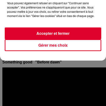
Vous pouvez également refuser en cliquant sur "Continuer sans
Crédit :
starter fg
accepter". Vos préférences ne s'appliqueront que pour ce site. Vous
pouvez mettre à jour vos choix, ou retirer votre consentement à tout
moment via le lien "Gérer les cookies" situé en bas de chaque page.
Starter FG by Hakimakli
propose une sélection des
Accepter et fermer
meilleures nouveautés house, chaque soir de 20h à 23h sur
FG.
Gérer mes choix
Découvrez les
5 coups de cœur de la playlist
d’Hakimakli
cette semaine :
Something good "Before dawn"