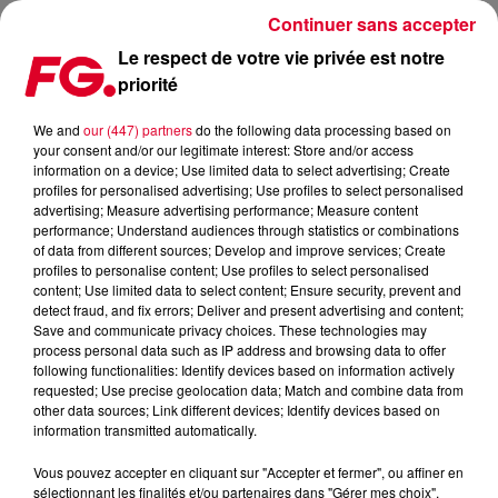
Continuer sans accepter
Le respect de votre vie privée est notre
priorité
LES 5 NOUVEAUTES DU STARTER FG D’HAKIMAKLI
We and
our (447) partners
do the following data processing based on
your consent and/or our legitimate interest: Store and/or access
Publié : 14 mai 2024 à 13h09 par Solène Cordier
information on a device; Use limited data to select advertising; Create
profiles for personalised advertising; Use profiles to select personalised
advertising; Measure advertising performance; Measure content
performance; Understand audiences through statistics or combinations
of data from different sources; Develop and improve services; Create
profiles to personalise content; Use profiles to select personalised
content; Use limited data to select content; Ensure security, prevent and
detect fraud, and fix errors; Deliver and present advertising and content;
Save and communicate privacy choices. These technologies may
process personal data such as IP address and browsing data to offer
following functionalities: Identify devices based on information actively
requested; Use precise geolocation data; Match and combine data from
other data sources; Link different devices; Identify devices based on
information transmitted automatically.
Vous pouvez accepter en cliquant sur "Accepter et fermer", ou affiner en
sélectionnant les finalités et/ou partenaires dans "Gérer mes choix".
Starter FG