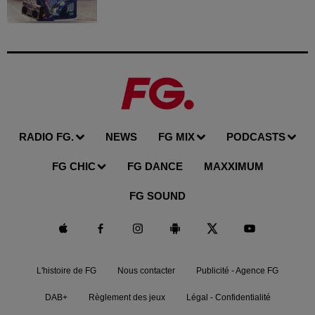
RADIO FG.
NEWS
FG MIX
PODCASTS
FG CHIC
FG DANCE
MAXXIMUM
FG SOUND
L'histoire de FG
Nous contacter
Publicité - Agence FG
DAB+
Règlement des jeux
Légal - Confidentialité