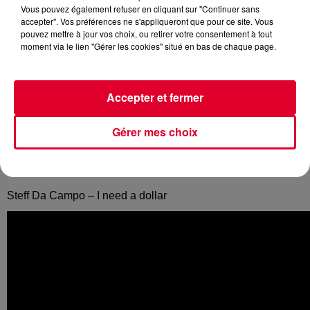
Vous pouvez également refuser en cliquant sur "Continuer sans
Crédit :
Starter FG
accepter". Vos préférences ne s'appliqueront que pour ce site. Vous
pouvez mettre à jour vos choix, ou retirer votre consentement à tout
moment via le lien "Gérer les cookies" situé en bas de chaque page.
Starter FG by Hakimakli
propose une sélection des
Accepter et fermer
meilleures nouveautés house, chaque soir de 20h à 23h sur
FG.
Gérer mes choix
Découvrez les
5 coups de cœur de la playlist d’Hakimakli
cette semaine :
Steff Da Campo – I need a dollar