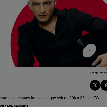
starte
Crédit :
starte
leures nouveautés house, chaque soir de 20h à 23h sur FG.
kli
cette semaine :