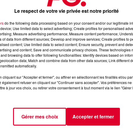
Le respect de votre vie privée est notre priorité
ers
do the following data processing based on your consent and/or our legitimate int
device; Use limited data to select advertising; Create profiles for personalised adver
vertising; Measure advertising performance; Measure content performance; Unders
ns of data from different sources; Develop and improve services; Create profiles to 
alised content; Use limited data to select content; Ensure security, prevent and detect
ertising and content; Save and communicate privacy choices. These technologies
and browsing data to offer following functionalities: Identify devices based on infor
eolocation data; Match and combine data from other data sources; Link different de
nsmitted automatically.
cliquant sur "Accepter et fermer", ou affiner en sélectionnant les finalités et/ou pa
 également refuser en cliquant sur "Continuer sans accepter". Vos préférences ne 
tre à jour vos choix, ou retirer votre consentement à tout moment via le lien "Gérer 
Gérer mes choix
Accepter et fermer