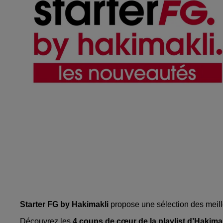
Starter FG by Hakimakli
propose une sélection des meil
Découvrez les
4 coups de cœur de la playlist d’Hakima