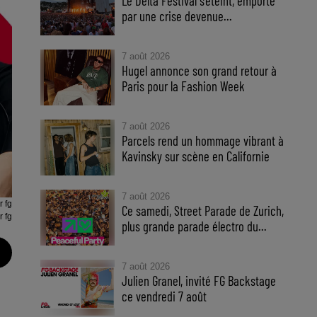
Le Delta Festival s'éteint, emporté
par une crise devenue...
7 août 2026
Hugel annonce son grand retour à
Paris pour la Fashion Week
7 août 2026
Parcels rend un hommage vibrant à
Kavinsky sur scène en Californie
7 août 2026
r fg
Ce samedi, Street Parade de Zurich,
r fg
plus grande parade électro du...
7 août 2026
Julien Granel, invité FG Backstage
ce vendredi 7 août