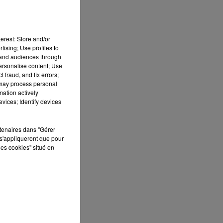
erest: Store and/or
tising; Use profiles to
tand audiences through
personalise content; Use
 fraud, and fix errors;
 may process personal
mation actively
vices; Identify devices
rtenaires dans "Gérer
s'appliqueront que pour
les cookies" situé en