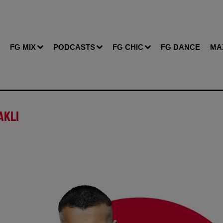
FG MIX
PODCASTS
FG CHIC
FG DANCE
MA
AKLI