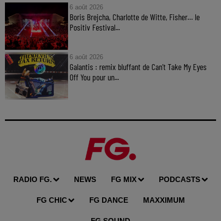
6 août 2026
Boris Brejcha, Charlotte de Witte, Fisher… le
Positiv Festival...
6 août 2026
Galantis : remix bluffant de Can’t Take My Eyes
Off You pour un...
RADIO FG.
NEWS
FG MIX
PODCASTS
FG CHIC
FG DANCE
MAXXIMUM
FG SOUND