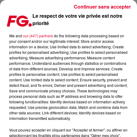
Continuer sans accepter
Le respect de votre vie privée est notre
priorité
LE VINCENNES ESTIVAL CLUB, BEL ÉVÈNEMENT DE L'EST
PARISIEN
We and
our (447) partners
do the following data processing based on
your consent and/or our legitimate interest: Store and/or access
information on a device; Use limited data to select advertising; Create
Publié : 29 juillet 2025 à 7h33 par
profiles for personalised advertising; Use profiles to select personalised
advertising; Measure advertising performance; Measure content
Antony HARARI
performance; Understand audiences through statistics or combinations
of data from different sources; Develop and improve services; Create
profiles to personalise content; Use profiles to select personalised
content; Use limited data to select content; Ensure security, prevent and
detect fraud, and fix errors; Deliver and present advertising and content;
Save and communicate privacy choices. These technologies may
process personal data such as IP address and browsing data to offer
following functionalities: Identify devices based on information actively
requested; Use precise geolocation data; Match and combine data from
other data sources; Link different devices; Identify devices based on
information transmitted automatically.
Vous pouvez accepter en cliquant sur "Accepter et fermer", ou affiner en
sélectionnant les finalités et/ou partenaires dans "Gérer mes choix".