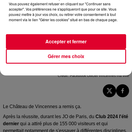
Vous pouvez également refuser en cliquant sur "Continuer sans
accepter". Vos préférences ne s'appliqueront que pour ce site. Vous
pouvez mettre à jour vos choix, ou retirer votre consentement à tout
moment via le lien "Gérer les cookies" situé en bas de chaque page.
Accepter et fermer
Gérer mes choix
Vincennes Estival Club
Crédit :
Facebook Officiel Vincennes ma ville
Le Château de Vincennes a remis ça.
Après la réussite, durant les JO de Paris, du
Club 2024 l'été
dernier
qui a attiré plus de 155 000 visiteurs et qui
permettait notamment de s'essayer à différentes disciplines,