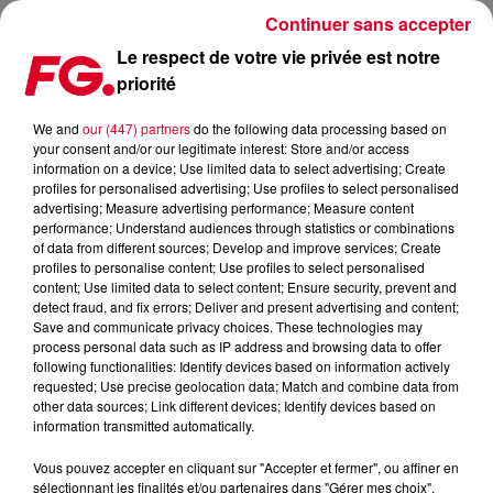
Continuer sans accepter
Le respect de votre vie privée est notre
priorité
LE TUBE GO DES CHEMICAL BROTHERS VOIT SES ÉCOUTES
GRIMPER EN FLÈCHE GRÂCE À UN FILM NETFLIX
We and
our (447) partners
do the following data processing based on
your consent and/or our legitimate interest: Store and/or access
information on a device; Use limited data to select advertising; Create
Publié : 28 mai 2026 à 8h45 par Antony HARARI
profiles for personalised advertising; Use profiles to select personalised
advertising; Measure advertising performance; Measure content
performance; Understand audiences through statistics or combinations
of data from different sources; Develop and improve services; Create
profiles to personalise content; Use profiles to select personalised
content; Use limited data to select content; Ensure security, prevent and
detect fraud, and fix errors; Deliver and present advertising and content;
Save and communicate privacy choices. These technologies may
process personal data such as IP address and browsing data to offer
following functionalities: Identify devices based on information actively
requested; Use precise geolocation data; Match and combine data from
other data sources; Link different devices; Identify devices based on
information transmitted automatically.
Vous pouvez accepter en cliquant sur "Accepter et fermer", ou affiner en
sélectionnant les finalités et/ou partenaires dans "Gérer mes choix".