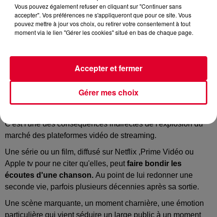
Vous pouvez également refuser en cliquant sur "Continuer sans
accepter". Vos préférences ne s'appliqueront que pour ce site. Vous
pouvez mettre à jour vos choix, ou retirer votre consentement à tout
moment via le lien "Gérer les cookies" situé en bas de chaque page.
Nouveau succès pour Go des Chemical Brothers après la diffusion du film
Apex (Netflix)
Accepter et fermer
Crédit :
Facebook Officiel Netflix
Gérer mes choix
C'est l'une des conséquences indirectes de l'explosion du
marché des plateformes vidéo de streaming.
Une série ou un film, diffusé sur Netflix ,Prime Vidéo ou
Apple tv pour ne citer qu'elles, peut
faire bondir les
écoutes d'une chanson.
Au point de lui redonner une
seconde vie, parfois plusieurs décennies après sa sortie.
Une scène marquante, un moment charnière, une émotion
particulière qui vient séduire un large public à un moment