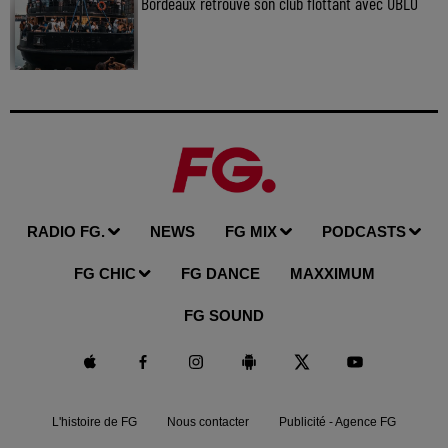
Bordeaux retrouve son club flottant avec UBLO
RADIO FG.
NEWS
FG MIX
PODCASTS
FG CHIC
FG DANCE
MAXXIMUM
FG SOUND
L'histoire de FG
Nous contacter
Publicité - Agence FG