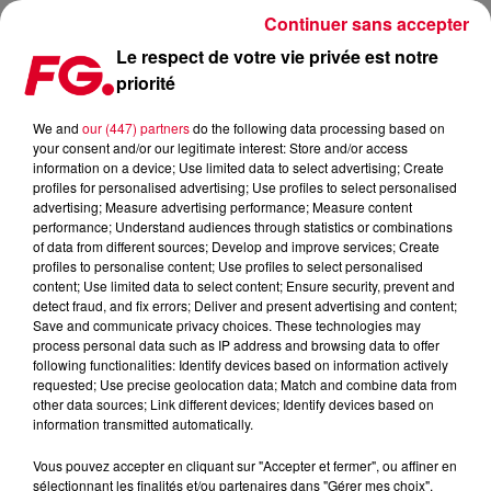
Continuer sans accepter
Le respect de votre vie privée est notre
priorité
LE TOO TACTAC SKYBAR, LE NOUVEAU SPOT À TESTER SUR
PARIS
We and
our (447) partners
do the following data processing based on
your consent and/or our legitimate interest: Store and/or access
information on a device; Use limited data to select advertising; Create
Publié : 21 octobre 2022 à 17h47 par Sophie DIAS
profiles for personalised advertising; Use profiles to select personalised
advertising; Measure advertising performance; Measure content
performance; Understand audiences through statistics or combinations
of data from different sources; Develop and improve services; Create
profiles to personalise content; Use profiles to select personalised
content; Use limited data to select content; Ensure security, prevent and
detect fraud, and fix errors; Deliver and present advertising and content;
Save and communicate privacy choices. These technologies may
process personal data such as IP address and browsing data to offer
following functionalities: Identify devices based on information actively
requested; Use precise geolocation data; Match and combine data from
other data sources; Link different devices; Identify devices based on
information transmitted automatically.
Vous pouvez accepter en cliquant sur "Accepter et fermer", ou affiner en
sélectionnant les finalités et/ou partenaires dans "Gérer mes choix".