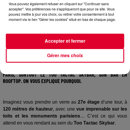
Vous pouvez également refuser en cliquant sur "Continuer sans
accepter". Vos préférences ne s'appliqueront que pour ce site. Vous
pouvez mettre à jour vos choix, ou retirer votre consentement à tout
Crédit :
Kit Press / Too Hotel
moment via le lien "Gérer les cookies" situé en bas de chaque page.
Accepter et fermer
APRÈS DES ANNÉES D’ATTENTE, LE TOO HÔTEL A OUVERT SES
PORTES HIER DANS LA CAPITALE. NICHÉ AU SOMMET D’UNE DES
Gérer mes choix
TOURS DUO DE JEAN NOUVEL, CE NOUVEAU SPOT À TOUT POUR
DEVENIR UN LIEU INCONTOURNABLE LORS D’UN PASSAGE À
PARIS, SURTOUT LE TOO TACTAC SKYBAR, SON BAR EN
ROOFTOP. ON VOUS EXPLIQUE POURQUOI.
Imaginez vous prendre un verre au
27e étage
d’une tour, à
120 mètres de hauteur
, avec une
vue imprenable sur les
toits et les monuments parisiens
… C’est ce qui vous
attend en vous rendant au sein du
Too Tactac Skybar
.