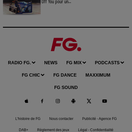
Off You pour un...
RADIO FG.
NEWS
FG MIX
PODCASTS
FG CHIC
FG DANCE
MAXXIMUM
FG SOUND
L'histoire de FG
Nous contacter
Publicité - Agence FG
DAB+
Règlement des jeux
Légal - Confidentialité