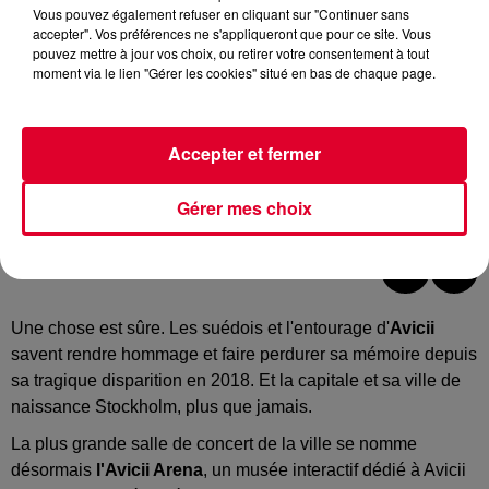
Vous pouvez également refuser en cliquant sur "Continuer sans
accepter". Vos préférences ne s'appliqueront que pour ce site. Vous
pouvez mettre à jour vos choix, ou retirer votre consentement à tout
moment via le lien "Gérer les cookies" situé en bas de chaque page.
Accepter et fermer
Le show Lonely Together avec la musique d'Avicii
Gérer mes choix
Crédit :
Facebook officiel Kulturhuset Stadsteatern
Une chose est sûre. Les suédois et l'entourage d'
Avicii
savent rendre hommage et faire perdurer sa mémoire depuis
sa tragique disparition en 2018. Et la capitale et sa ville de
naissance Stockholm, plus que jamais.
La plus grande salle de concert de la ville se nomme
désormais
l'Avicii Arena
, un musée interactif dédié à Avicii