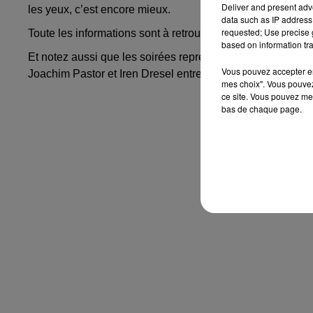
Deliver and present adv
les yeux, c’est encore mieux.
data such as IP address 
requested; Use precise g
Toute les informations sont à retrouver
ICI
. Et pour prendr
based on information tra
Et notez aussi que les soirées reprendront leurs droits au
Vous pouvez accepter en 
Joachim Pastor et Iren Dresel entres autres.
mes choix". Vous pouvez
ce site. Vous pouvez met
bas de chaque page.