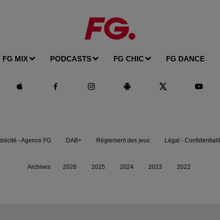
FG MIX
PODCASTS
FG CHIC
FG DANCE
blicité - Agence FG
DAB+
Règlement des jeux
Légal - Confidentiali
Archives
2026
2025
2024
2023
2022