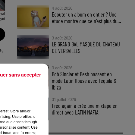
4 août 2026
Ecouter un album en entier ? Une
yal
yal
étude montre que ce n’est plus du...
3 août 2026
LE GRAND BAL MASQUÉ DU CHATEAU
DE VERSAILLES
e,
3 août 2026
Bob Sinclar et Besh passent en
uer sans accepter
mode Latin House avec Tequila &
es
Ibiza
31 juillet 2026
Fred again a créé une mixtape en
erest: Store and/or
direct avec LATIN MAFIA
tising; Use profiles to
tand audiences through
personalise content; Use
in
 fraud, and fix errors;