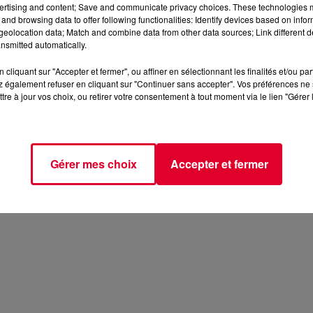
ertising and content; Save and communicate privacy choices. These technologies
and browsing data to offer following functionalities: Identify devices based on infor
eolocation data; Match and combine data from other data sources; Link different de
e vos places c'est
LA
.
nsmitted automatically.
 cirque Micheletty
le 16 avril prochain
avec Lil Louis, Breakbot,
cliquant sur "Accepter et fermer", ou affiner en sélectionnant les finalités et/ou pa
 également refuser en cliquant sur "Continuer sans accepter". Vos préférences ne 
tre à jour vos choix, ou retirer votre consentement à tout moment via le lien "Gérer 
Gérer mes choix
Accepter et fermer