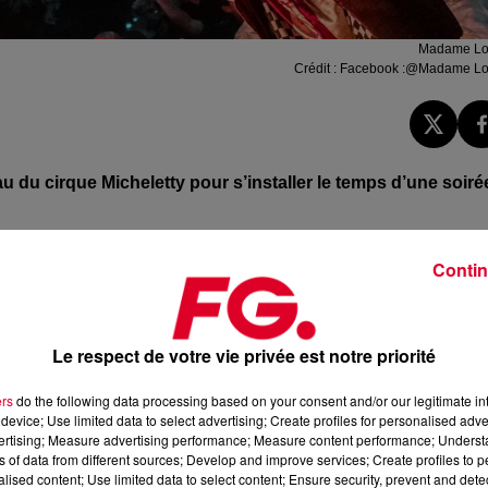
Madame Lo
Crédit :
Facebook :@Madame Lo
eau du cirque
Micheletty
pour s’installer le temps d’une soiré
ce soit au parc d’attraction, en colonie de vacances ou
Contin
e chose, mais pour adultes.
Les événements se sont
ut tomber nez à nez avec des échassiers, des acrobates, d
ans une scénographie immersive
.
Le respect de votre vie privée est notre priorité
 bien avec Madame Loyal, c’est qu’ils savent recevoir
.
Pour
From
Paris
,
Kiddy
Smile
,
You
Man
et
Camille
Doe
pour nous
ers
do the following data processing based on your consent and/or our legitimate int
device; Use limited data to select advertising; Create profiles for personalised adver
vertising; Measure advertising performance; Measure content performance; Unders
e soit vécue comme une véritable expérience mélangeant
show
,
ns of data from different sources; Develop and improve services; Create profiles to 
noir, c’est bien, mais danser en rigolant et en s’en prenant ple
alised content; Use limited data to select content; Ensure security, prevent and detect