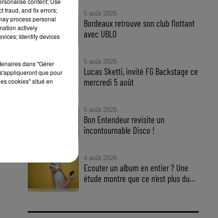
personalise content; Use
 fraud, and fix errors;
5 août 2026
 may process personal
Bordeaux retrouve son club flottant
mation actively
avec UBLO
vices; Identify devices
5 août 2026
rtenaires dans "Gérer
Lucas Sketti, invité FG Backstage ce
s'appliqueront que pour
mercredi 5 août
les cookies" situé en
5 août 2026
Bon Entendeur revisite un
incontournable Disco !
4 août 2026
Ecouter un album en entier ? Une
étude montre que ce n’est plus du...