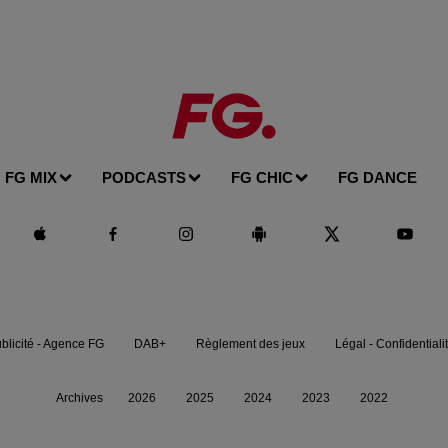
FG MIX
PODCASTS
FG CHIC
FG DANCE
blicité - Agence FG
DAB+
Règlement des jeux
Légal - Confidentiali
Archives
2026
2025
2024
2023
2022