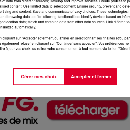
ns of data from different sources; Develop and improve services; Create profiles to 
alised content; Use limited data to select content; Ensure security, prevent and detect
ertising and content; Save and communicate privacy choices. These technologies
and browsing data to offer following functionalities: Identify devices based on infor
eolocation data; Match and combine data from other data sources; Link different de
nsmitted automatically.
b parisien baptisé «
La Nuit
» qui ouvre le week-end prochain.
cliquant sur "Accepter et fermer", ou affiner en sélectionnant les finalités et/ou pa
qu’elle a de généreuse, d’inclusive
 également refuser en cliquant sur "Continuer sans accepter". Vos préférences ne 
tre à jour vos choix, ou retirer votre consentement à tout moment via le lien "Gérer 
ogrammation notamment house et techno.
Fabrice Desprez et
ont ce soir les invités d'Antoine Baduel pour parler de ce
Gérer mes choix
Accepter et fermer