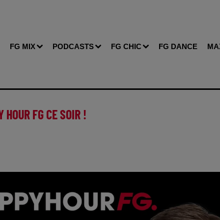
FG MIX
PODCASTS
FG CHIC
FG DANCE
MA
 HOUR FG CE SOIR !