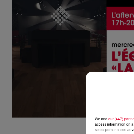
We and
our (447) partn
access information on a 
select personalised ad