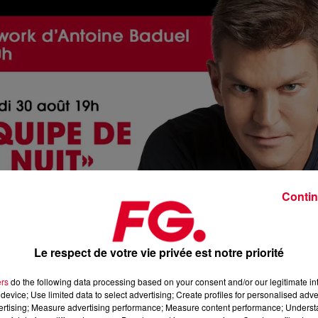
Contin
Le respect de votre vie privée est notre priorité
ers
do the following data processing based on your consent and/or our legitimate int
Happy H
device; Use limited data to select advertising; Create profiles for personalised adver
Crédit :
Happy H
vertising; Measure advertising performance; Measure content performance; Unders