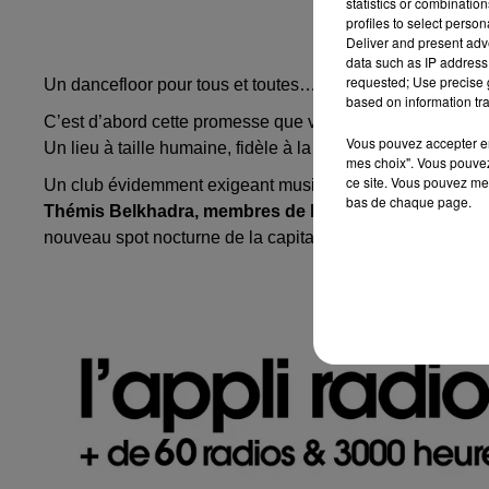
statistics or combinatio
profiles to select person
Deliver and present adv
data such as IP address 
requested; Use precise g
Un dancefloor pour tous et toutes…
based on information tra
C’est d’abord cette promesse que vous fait le nouveau clu
Vous pouvez accepter en 
Un lieu à taille humaine, fidèle à la club culture dans ce 
mes choix". Vous pouvez
ce site. Vous pouvez met
Un club évidemment exigeant musicalement avec une pr
bas de chaque page.
Thémis Belkhadra, membres de l’équipe de La Nuit
ser
nouveau spot nocturne de la capitale.