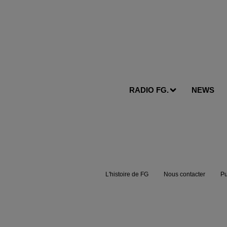
RADIO FG.
NEWS
L'histoire de FG
Nous contacter
Pu