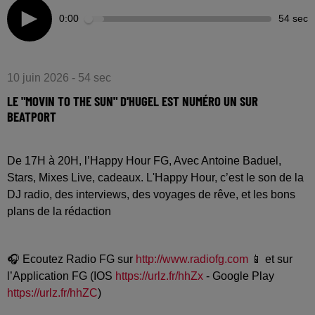
0:00
54 sec
10 juin 2026 - 54 sec
LE "MOVIN TO THE SUN" D'HUGEL EST NUMÉRO UN SUR
BEATPORT
De 17H à 20H, l’Happy Hour FG, Avec Antoine Baduel,
Stars, Mixes Live, cadeaux. L'Happy Hour, c’est le son de la
DJ radio, des interviews, des voyages de rêve, et les bons
plans de la rédaction
🎧 Ecoutez Radio FG sur
http://www.radiofg.com
📱 et sur
l’Application FG (IOS
https://urlz.fr/hhZx
- Google Play
https://urlz.fr/hhZC
)