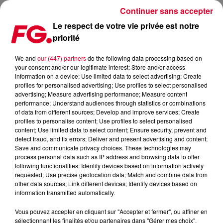
Continuer sans accepter
Le respect de votre vie privée est notre
priorité
LE "MOVIN TO THE SUN" D'HUGEL EST NUMÉRO UN SUR BEATPORT
We and
our (447) partners
do the following data processing based on
your consent and/or our legitimate interest: Store and/or access
information on a device; Use limited data to select advertising; Create
profiles for personalised advertising; Use profiles to select personalised
advertising; Measure advertising performance; Measure content
performance; Understand audiences through statistics or combinations
of data from different sources; Develop and improve services; Create
profiles to personalise content; Use profiles to select personalised
content; Use limited data to select content; Ensure security, prevent and
detect fraud, and fix errors; Deliver and present advertising and content;
Save and communicate privacy choices. These technologies may
process personal data such as IP address and browsing data to offer
following functionalities: Identify devices based on information actively
requested; Use precise geolocation data; Match and combine data from
other data sources; Link different devices; Identify devices based on
information transmitted automatically.
Vous pouvez accepter en cliquant sur "Accepter et fermer", ou affiner en
sélectionnant les finalités et/ou partenaires dans "Gérer mes choix".