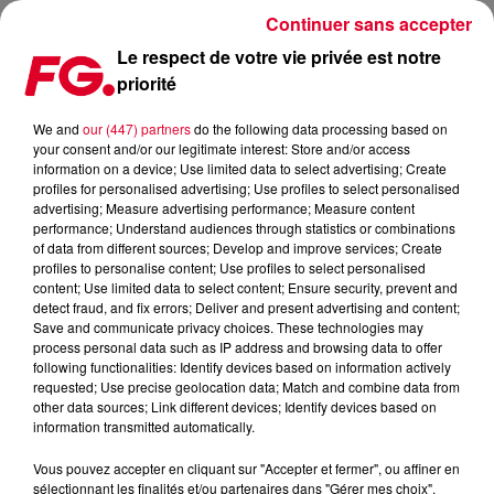
Continuer sans accepter
Le respect de votre vie privée est notre
priorité
LE MILLIARD DE VUES SUR YOUTUBE POUR THE WEEKND ET DAFT PUNK !
We and
our (447) partners
do the following data processing based on
your consent and/or our legitimate interest: Store and/or access
Publié : 14 juin 2022 à 8h49 par Antony HARARI
information on a device; Use limited data to select advertising; Create
profiles for personalised advertising; Use profiles to select personalised
advertising; Measure advertising performance; Measure content
performance; Understand audiences through statistics or combinations
of data from different sources; Develop and improve services; Create
profiles to personalise content; Use profiles to select personalised
content; Use limited data to select content; Ensure security, prevent and
detect fraud, and fix errors; Deliver and present advertising and content;
Save and communicate privacy choices. These technologies may
process personal data such as IP address and browsing data to offer
following functionalities: Identify devices based on information actively
requested; Use precise geolocation data; Match and combine data from
other data sources; Link different devices; Identify devices based on
information transmitted automatically.
The Weeknd et Daft Punk dépassent le milliard de vues sur Youtube
Vous pouvez accepter en cliquant sur "Accepter et fermer", ou affiner en
Crédit :
Facebook Officiel The Weeknd
sélectionnant les finalités et/ou partenaires dans "Gérer mes choix".