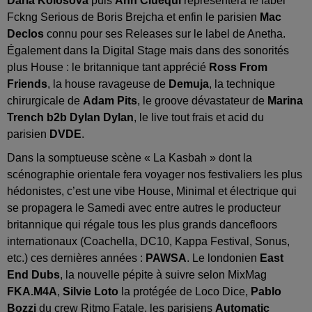
Daria Kolosova
puis
Ann Cluequi
représentera le label
Fckng Serious de Boris Brejcha et enfin le parisien
Mac
Declos
connu pour ses Releases sur le label de Anetha.
Également dans la Digital Stage mais dans des sonorités
plus House : le britannique tant apprécié
Ross From
Friends
, la house ravageuse de
Demuja
, la technique
chirurgicale de
Adam Pits
, le groove dévastateur de
Marina
Trench b2b Dylan Dylan
, le live tout frais et acid du
parisien
DVDE
.
Dans la somptueuse scène « La Kasbah » dont la
scénographie orientale fera voyager nos festivaliers les plus
hédonistes, c’est une vibe House, Minimal et électrique qui
se propagera le Samedi avec entre autres le producteur
britannique qui régale tous les plus grands dancefloors
internationaux (Coachella, DC10, Kappa Festival, Sonus,
etc.) ces dernières années :
PAWSA
. Le londonien
East
End Dubs
, la nouvelle pépite à suivre selon MixMag
FKA.M4A
,
Silvie Loto
la protégée de Loco Dice,
Pablo
Bozzi
du crew Ritmo Fatale, les parisiens
Automatic