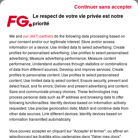
Continuer sans accepter
Le respect de votre vie privée est notre
priorité
LE MARVELLOUS ISLAND FESTIVAL
We and
our (447) partners
do the following data processing based on
your consent and/or our legitimate interest: Store and/or access
Publié : 16 février 2023 à 17h10 par Solène Cordier
information on a device; Use limited data to select advertising; Create
profiles for personalised advertising; Use profiles to select personalised
advertising; Measure advertising performance; Measure content
performance; Understand audiences through statistics or combinations
of data from different sources; Develop and improve services; Create
profiles to personalise content; Use profiles to select personalised
content; Use limited data to select content; Ensure security, prevent and
detect fraud, and fix errors; Deliver and present advertising and content;
Save and communicate privacy choices. These technologies may
process personal data such as IP address and browsing data to offer
following functionalities: Identify devices based on information actively
requested; Use precise geolocation data; Match and combine data from
other data sources; Link different devices; Identify devices based on
information transmitted automatically.
Vous pouvez accepter en cliquant sur "Accepter et fermer", ou affiner en
sélectionnant les finalités et/ou partenaires dans "Gérer mes choix".