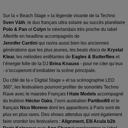
Sur la « Beach Stage » la légende vivante de la Techno
Sven Väth
, le duo français ultra solaire au succès planétaire
Polo & Pan
et
Colyn
le néerlandais très proche du label
Afterlife en headline accompagnés de
Jennifer Cardini
qui ravira aussi bien les anciennes
générations que les plus jeunes, les beats disco de
Krystal
Klear,
les mélodies entêtantes de
Eagles & Butterflies
et
l’énergie folle de la DJ
Brina Knauss
- pour ne citer qu’eux
- s’occuperont d’endiabler la scène principale.
Du côté de la « Digital Stage » et sa scénographie LED
360°, les festivaliers pourront profiter de sonorités Techno
Rave avec le maestro Français
I Hate Models
accompagné
du trublion
Héctor Oaks
, l’ovni australien
Partiboi69
et le
français
Nico Moreno
dont les apparitions à Paris sont de
plus en plus rares. Des shows attendus qui vont également
faire vrombir les festivaliers :
Alignment, Elli Acula b2b