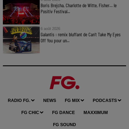
Boris Brejcha, Charlotte de Witte, Fisher… le
Positiv Festival...
6 août 2026
Galantis : remix bluffant de Can’t Take My Eyes
Off You pour un...
RADIO FG.
NEWS
FG MIX
PODCASTS
FG CHIC
FG DANCE
MAXXIMUM
FG SOUND