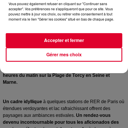
Vous pouvez également refuser en cliquant sur "Continuer sans
accepter". Vos préférences ne s'appliqueront que pour ce site. Vous
Marvellous Island Festival
pouvez mettre à jour vos choix, ou retirer votre consentement à tout
Crédit :
Marvellous Island Festival
moment via le lien "Gérer les cookies" situé en bas de chaque page.
Accepter et fermer
En partenariat avec Radio FG, la 11e édition de
Gérer mes choix
MARVELLOUS ISLAND se tiendra le Samedi 27 &
Dimanche 28 mai (veille de lundi férié) 2023 dans sa
configuration habituelle à savoir de midi jusqu’à cinq
heures du matin sur la Plage de Torcy en Seine et
Marne.
Un cadre idyllique
à quelques stations de RER de Paris où
étendues verdoyantes et lac rafraichissant offrent des
paysages aux ambiances estivales.
Un rendez-vous
devenu incontournable pour tous les aficionados des