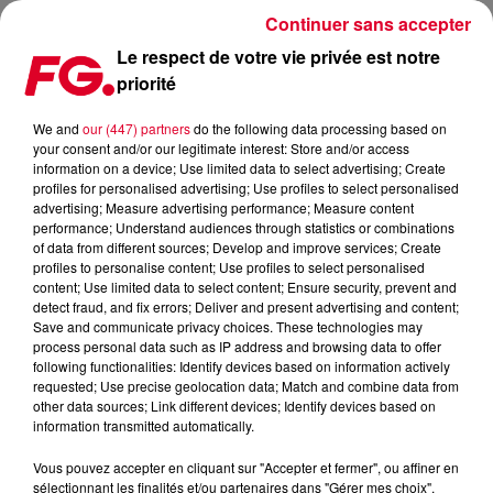
Continuer sans accepter
Le respect de votre vie privée est notre
priorité
LE MARCHÉ DE L’ÉLECTRO PÈSE 6 MILLIARDS DE DOLLARS !
We and
our (447) partners
do the following data processing based on
your consent and/or our legitimate interest: Store and/or access
Publié : 2 mai 2022 à 12h53 par Christophe HUBERT
information on a device; Use limited data to select advertising; Create
profiles for personalised advertising; Use profiles to select personalised
advertising; Measure advertising performance; Measure content
performance; Understand audiences through statistics or combinations
of data from different sources; Develop and improve services; Create
profiles to personalise content; Use profiles to select personalised
content; Use limited data to select content; Ensure security, prevent and
detect fraud, and fix errors; Deliver and present advertising and content;
Save and communicate privacy choices. These technologies may
process personal data such as IP address and browsing data to offer
following functionalities: Identify devices based on information actively
requested; Use precise geolocation data; Match and combine data from
other data sources; Link different devices; Identify devices based on
information transmitted automatically.
Vous pouvez accepter en cliquant sur "Accepter et fermer", ou affiner en
sélectionnant les finalités et/ou partenaires dans "Gérer mes choix".