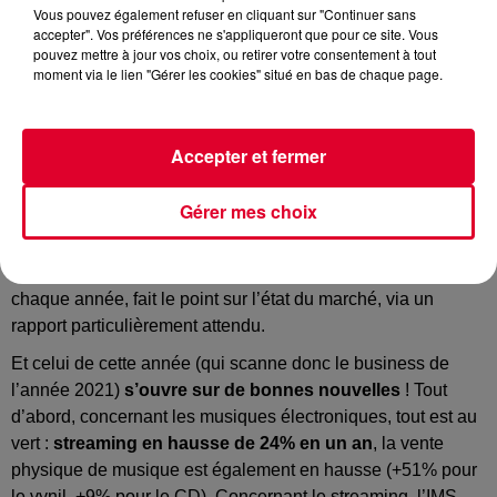
Vous pouvez également refuser en cliquant sur "Continuer sans
accepter". Vos préférences ne s'appliqueront que pour ce site. Vous
Vyniles
pouvez mettre à jour vos choix, ou retirer votre consentement à tout
Crédit :
@florenciaviadana / unsplash
moment via le lien "Gérer les cookies" situé en bas de chaque page.
Accepter et fermer
Le marché de l’électro pèse 6 milliards de dollars !
Gérer mes choix
La semaine dernière, en amont de l’ouverture de la saison
d’Ibiza, s’est tenu
l’International Music Summit
qui réunit
les professionnels de la scène électro. Un événement qui
chaque année, fait le point sur l’état du marché, via un
rapport particulièrement attendu.
Et celui de cette année (qui scanne donc le business de
l’année 2021)
s’ouvre sur de bonnes nouvelles
! Tout
d’abord, concernant les musiques électroniques, tout est au
vert :
streaming en hausse de 24% en un an
, la vente
physique de musique est également en hausse (+51% pour
le vynil, +9% pour le CD). Concernant le streaming, l’IMS