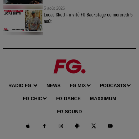
5 août 2026
Lucas Sketti, invité FG Backstage ce mercredi 5
août
RADIO FG.
NEWS
FG MIX
PODCASTS
FG CHIC
FG DANCE
MAXXIMUM
FG SOUND