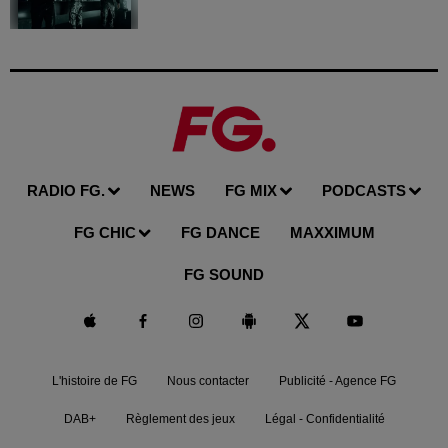
RADIO FG.
NEWS
FG MIX
PODCASTS
FG CHIC
FG DANCE
MAXXIMUM
FG SOUND
L'histoire de FG
Nous contacter
Publicité - Agence FG
DAB+
Règlement des jeux
Légal - Confidentialité