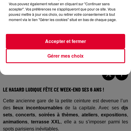
Vous pouvez également refuser en cliquant sur "Continuer sans
accepter". Vos préférences ne s'appliqueront que pour ce site. Vous
pouvez mettre à jour vos choix, ou retirer votre consentement à tout
moment via le lien "Gérer les cookies" situé en bas de chaque page.
Accepter et fermer
Le Hasard Ludique fête ses 6 ans
Gérer mes choix
Crédit :
Instagram / Le Hasard ludique
LE HASARD LUDIQUE FÊTE CE WEEK-END SES 6 ANS !
Cette ancienne gare de la petite ceinture est devenue l’un
des
lieux incontournables
de la capitale. Avec ses
djs
sets
,
concerts
,
soirées à thèmes
,
ateliers
,
expositions
,
animations
,
terrasse XXL
, elle a su s’imposer parmi les
spots parisiens inévitables.