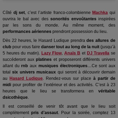
Côté
dj set
, c’est l’artiste franco-colombienne
Machka
qui
ouvrira le bal avec des
sonorités envoûtantes
inspirées
par les sons du monde. Au même moment, des
performances aériennes
prendront possession du lieu.
Dès 22 heures, le Hasard Ludique prendra
des allures de
club
pour vous faire
danser tout au long de la nuit
(jusqu’à
5 heures du matin).
Lazy Flow
,
Anaïs B
et
DJ Travella
se
succéderont aux
platines
et proposeront différents univers
allant du
rnb
aux
musiques électroniques
…Ce sont aux
total
six univers musicaux
qui seront à découvrir demain
au
Hasard Ludique
. Rendez-vous sur place
à partir de
midi
pour profiter de l’extérieur et des activités. C’est à 23
heures que le lieu se transformera en
véritable
dsicothèque
.
Il est conseillé de venir tôt avant que le lieu soit
complètement
pris d’assaut
. Pour la soirée, comptez 13