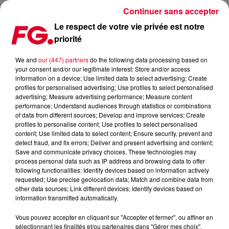
Continuer sans accepter
Le respect de votre vie privée est notre
priorité
LE HASARD LUDIQUE FÊTE SES 6 ANS CE WEEK-END !
We and
our (447) partners
do the following data processing based on
your consent and/or our legitimate interest: Store and/or access
Publié : 28 avril 2023 à 13h51 par Sophie DIAS
information on a device; Use limited data to select advertising; Create
profiles for personalised advertising; Use profiles to select personalised
advertising; Measure advertising performance; Measure content
performance; Understand audiences through statistics or combinations
of data from different sources; Develop and improve services; Create
profiles to personalise content; Use profiles to select personalised
content; Use limited data to select content; Ensure security, prevent and
detect fraud, and fix errors; Deliver and present advertising and content;
Save and communicate privacy choices. These technologies may
process personal data such as IP address and browsing data to offer
following functionalities: Identify devices based on information actively
requested; Use precise geolocation data; Match and combine data from
other data sources; Link different devices; Identify devices based on
information transmitted automatically.
Vous pouvez accepter en cliquant sur "Accepter et fermer", ou affiner en
sélectionnant les finalités et/ou partenaires dans "Gérer mes choix".