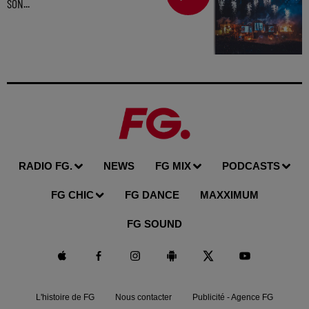
SON...
RADIO FG.
NEWS
FG MIX
PODCASTS
FG CHIC
FG DANCE
MAXXIMUM
FG SOUND
L'histoire de FG
Nous contacter
Publicité - Agence FG