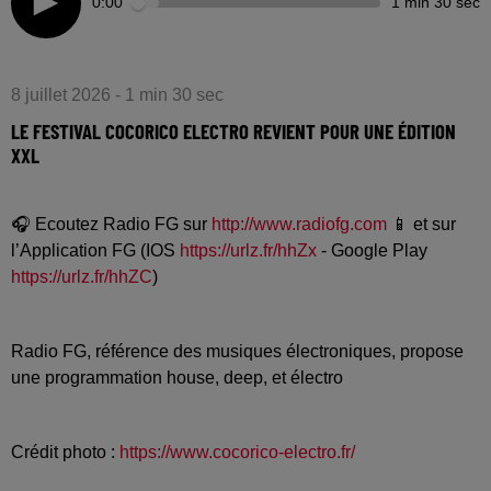
0:00
1 min 30 sec
8 juillet 2026 - 1 min 30 sec
LE FESTIVAL COCORICO ELECTRO REVIENT POUR UNE ÉDITION
XXL
🎧 Ecoutez Radio FG sur
http://www.radiofg.com
📱 et sur
l’Application FG (IOS
https://urlz.fr/hhZx
- Google Play
https://urlz.fr/hhZC
)
Radio FG, référence des musiques électroniques, propose
une programmation house, deep, et électro
Crédit photo :
https://www.cocorico-electro.fr/