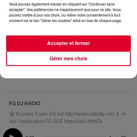
Vous pouvez également refuser en cliquant sur "Continuer sans
accepter". Vos préférences ne s'appliqueront que pour ce site. Vous
pouvez mettre à jour vos choix, ou retirer votre consentement à tout
moment via le lien "Gérer les cookies" situé en bas de chaque page.
Accepter et fermer
Gérer mes choix
FG DJ RADIO
🎧 Ecoutez Radio FG sur http://www.radiofg.com 📱 et
sur l’Application FG (IOS https://urlz.fr/hhZx