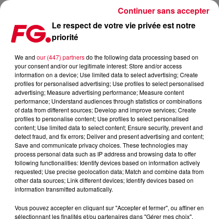
Continuer sans accepter
Le respect de votre vie privée est notre
priorité
LE FESTIVAL COCORICO ELECTRO REVIENT POUR UNE ÉDITION XXL
We and
our (447) partners
do the following data processing based on
your consent and/or our legitimate interest: Store and/or access
information on a device; Use limited data to select advertising; Create
profiles for personalised advertising; Use profiles to select personalised
advertising; Measure advertising performance; Measure content
performance; Understand audiences through statistics or combinations
of data from different sources; Develop and improve services; Create
profiles to personalise content; Use profiles to select personalised
content; Use limited data to select content; Ensure security, prevent and
detect fraud, and fix errors; Deliver and present advertising and content;
Save and communicate privacy choices. These technologies may
process personal data such as IP address and browsing data to offer
following functionalities: Identify devices based on information actively
requested; Use precise geolocation data; Match and combine data from
other data sources; Link different devices; Identify devices based on
information transmitted automatically.
Vous pouvez accepter en cliquant sur "Accepter et fermer", ou affiner en
sélectionnant les finalités et/ou partenaires dans "Gérer mes choix".