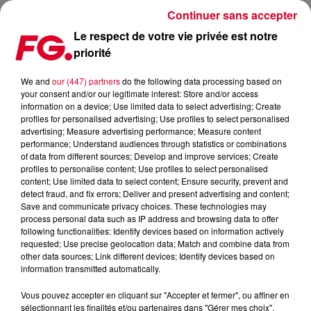
Continuer sans accepter
Le respect de votre vie privée est notre
priorité
LE DUO BICEP INVITÉ D’ANTOINE BADUEL CE MARDI SOIR !
We and
our (447) partners
do the following data processing based on
your consent and/or our legitimate interest: Store and/or access
Publié : 9 avril 2024 à 11h42 par Christophe HUBERT
information on a device; Use limited data to select advertising; Create
profiles for personalised advertising; Use profiles to select personalised
advertising; Measure advertising performance; Measure content
performance; Understand audiences through statistics or combinations
of data from different sources; Develop and improve services; Create
profiles to personalise content; Use profiles to select personalised
content; Use limited data to select content; Ensure security, prevent and
detect fraud, and fix errors; Deliver and present advertising and content;
Save and communicate privacy choices. These technologies may
process personal data such as IP address and browsing data to offer
following functionalities: Identify devices based on information actively
requested; Use precise geolocation data; Match and combine data from
other data sources; Link different devices; Identify devices based on
information transmitted automatically.
Vous pouvez accepter en cliquant sur "Accepter et fermer", ou affiner en
sélectionnant les finalités et/ou partenaires dans "Gérer mes choix".
HH