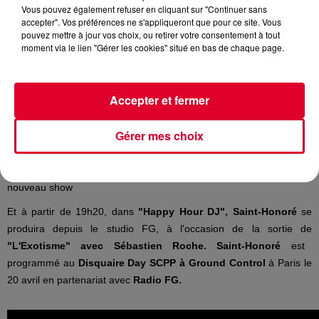
Vous pouvez également refuser en cliquant sur "Continuer sans
Crédit :
HH
accepter". Vos préférences ne s'appliqueront que pour ce site. Vous
pouvez mettre à jour vos choix, ou retirer votre consentement à tout
moment via le lien "Gérer les cookies" situé en bas de chaque page.
Le duo originaire d'Irlande du Nord,
Bicep
, sera ce soir l'invité
Accepter et fermer
d’
Antoine Baduel
dans son émission
Happy Hour FG
(17H -
20H).
Gérer mes choix
Bicep
, très populaire en France, présentera son nouveau projet
«
Chroma »
qui combine un label, une série d'événements, et un tout
nouveau show
Et à partir de 19h20, dans
"Happy Hour DJ", Saint-Honoré
se
produira depuis le studio FG, à l'occasion de la sortie de
"L'Exotisme" avec Sébastien Roche. Saint-Honoré
est
programmé au
Disquaire Day SCPP à Ground Control
à Paris le
20 avril en partenariat avec
Radio FG.