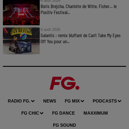
6 août 2026
Boris Brejcha, Charlotte de Witte, Fisher… le
Positiv Festival...
6 août 2026
Galantis : remix bluffant de Can’t Take My Eyes
Off You pour un...
RADIO FG.
NEWS
FG MIX
PODCASTS
FG CHIC
FG DANCE
MAXXIMUM
FG SOUND