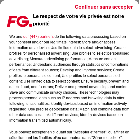
Continuer sans accepter
Le respect de votre vie privée est notre
priorité
LE DUO ANOTR SIGNE SON RETOUR AVEC HOW YOU FEEL
We and
our (447) partners
do the following data processing based on
your consent and/or our legitimate interest: Store and/or access
Publié : 22 avril 2024 à 17h38 par Jean-Baptiste BLANDIN
information on a device; Use limited data to select advertising; Create
profiles for personalised advertising; Use profiles to select personalised
advertising; Measure advertising performance; Measure content
performance; Understand audiences through statistics or combinations
of data from different sources; Develop and improve services; Create
profiles to personalise content; Use profiles to select personalised
content; Use limited data to select content; Ensure security, prevent and
detect fraud, and fix errors; Deliver and present advertising and content;
Save and communicate privacy choices. These technologies may
process personal data such as IP address and browsing data to offer
following functionalities: Identify devices based on information actively
requested; Use precise geolocation data; Match and combine data from
other data sources; Link different devices; Identify devices based on
information transmitted automatically.
Vous pouvez accepter en cliquant sur "Accepter et fermer", ou affiner en
sélectionnant les finalités et/ou partenaires dans "Gérer mes choix".