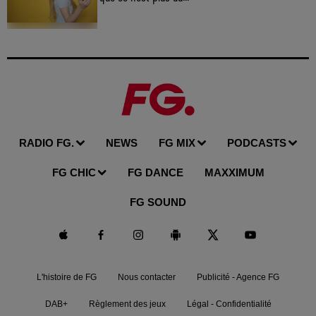
RADIO FG.
NEWS
FG MIX
PODCASTS
FG CHIC
FG DANCE
MAXXIMUM
FG SOUND
L'histoire de FG
Nous contacter
Publicité - Agence FG
DAB+
Règlement des jeux
Légal - Confidentialité