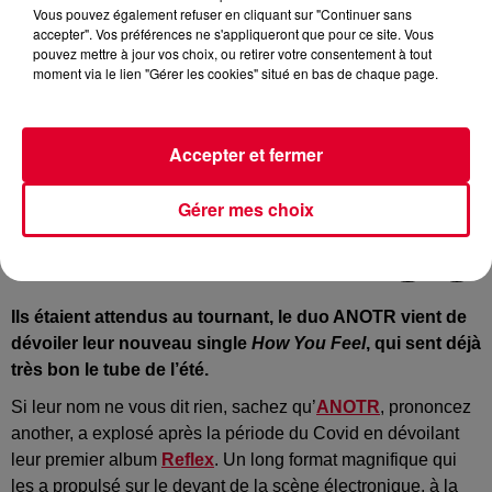
Vous pouvez également refuser en cliquant sur "Continuer sans
accepter". Vos préférences ne s'appliqueront que pour ce site. Vous
pouvez mettre à jour vos choix, ou retirer votre consentement à tout
moment via le lien "Gérer les cookies" situé en bas de chaque page.
Accepter et fermer
ANOTR
Crédit :
Instagram : @ANOTR
Gérer mes choix
Ils étaient attendus au tournant, le duo ANOTR vient de
dévoiler leur nouveau single
How You Feel
, qui sent déjà
très bon le tube de l’été.
Si leur nom ne vous dit rien, sachez qu’
ANOTR
, prononcez
another, a explosé après la période du Covid en dévoilant
leur premier album
Reflex
. Un long format magnifique qui
les a propulsé sur le devant de la scène électronique, à la