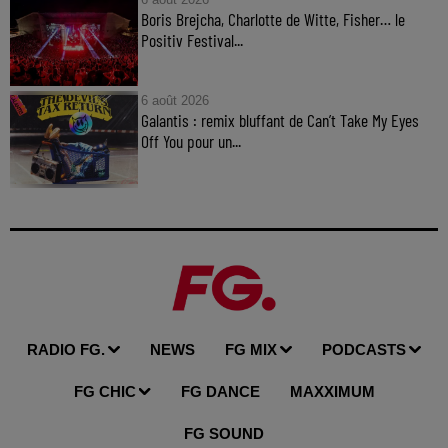
Boris Brejcha, Charlotte de Witte, Fisher… le
Positiv Festival...
6 août 2026
Galantis : remix bluffant de Can’t Take My Eyes
Off You pour un...
RADIO FG.
NEWS
FG MIX
PODCASTS
FG CHIC
FG DANCE
MAXXIMUM
FG SOUND