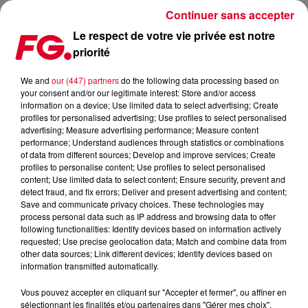
Continuer sans accepter
Le respect de votre vie privée est notre
priorité
LE COLLECTIF NOT WITHOUT FRIENDS S’ATTAQUE À
L’INTEMPOREL GROOVEJET DE SPILLER ET SOPHIE ELLIS-
We and
our (447) partners
do the following data processing based on
BEXTOR
your consent and/or our legitimate interest: Store and/or access
information on a device; Use limited data to select advertising; Create
profiles for personalised advertising; Use profiles to select personalised
Publié : 12 mai 2026 à 8h49 par Antony Harari
advertising; Measure advertising performance; Measure content
performance; Understand audiences through statistics or combinations
of data from different sources; Develop and improve services; Create
profiles to personalise content; Use profiles to select personalised
content; Use limited data to select content; Ensure security, prevent and
detect fraud, and fix errors; Deliver and present advertising and content;
Save and communicate privacy choices. These technologies may
process personal data such as IP address and browsing data to offer
following functionalities: Identify devices based on information actively
requested; Use precise geolocation data; Match and combine data from
other data sources; Link different devices; Identify devices based on
information transmitted automatically.
Vous pouvez accepter en cliquant sur "Accepter et fermer", ou affiner en
sélectionnant les finalités et/ou partenaires dans "Gérer mes choix".