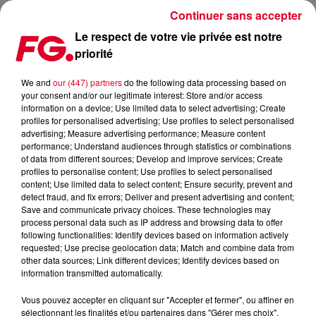
Continuer sans accepter
Le respect de votre vie privée est notre
priorité
LE CD FÊTE SES 40 ANS !
We and
our (447) partners
do the following data processing based on
your consent and/or our legitimate interest: Store and/or access
Publié : 17 août 2022 à 13h23 par Christophe HUBERT
information on a device; Use limited data to select advertising; Create
profiles for personalised advertising; Use profiles to select personalised
advertising; Measure advertising performance; Measure content
performance; Understand audiences through statistics or combinations
of data from different sources; Develop and improve services; Create
profiles to personalise content; Use profiles to select personalised
content; Use limited data to select content; Ensure security, prevent and
detect fraud, and fix errors; Deliver and present advertising and content;
Save and communicate privacy choices. These technologies may
process personal data such as IP address and browsing data to offer
following functionalities: Identify devices based on information actively
requested; Use precise geolocation data; Match and combine data from
other data sources; Link different devices; Identify devices based on
information transmitted automatically.
Vous pouvez accepter en cliquant sur "Accepter et fermer", ou affiner en
sélectionnant les finalités et/ou partenaires dans "Gérer mes choix".