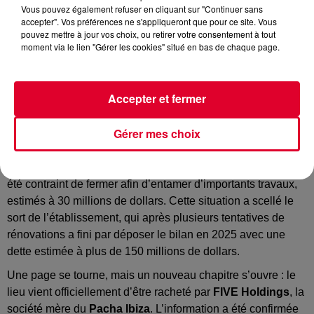
Vous pouvez également refuser en cliquant sur "Continuer sans
accepter". Vos préférences ne s'appliqueront que pour ce site. Vous
pouvez mettre à jour vos choix, ou retirer votre consentement à tout
C’est officiel, après plus d’un an de fermeture, le
moment via le lien "Gérer les cookies" situé en bas de chaque page.
Brooklyn Mirage s’apprête à rouvrir ses portes sous le
nom de Pacha New-York.
Lieu mythique de la nuit new-yorkaise, le
Brooklyn Mirage
Accepter et fermer
a accueilli en son antre les plus grands noms de la scène
électronique, de
David Guetta
à
Martin Garrix
, en passant
Gérer mes choix
par
Amelie Lens
ou encore
Carl Cox
.
Mais après le décès de deux personnes en 2023, le lieu a
été contraint de fermer afin d’entamer d’importants travaux,
estimés à 30 millions de dollars. Cette situation a scellé le
sort de l’établissement, qui après plusieurs tentatives de
rénovations a fini par déposer le bilan en 2025 avec une
dette estimée à plus de 150 millions de dollars.
Une page se tourne, mais un nouveau chapitre s’ouvre : le
lieu vient officiellement d’être racheté par
FIVE Holdings
, la
société mère du
Pacha Ibiza
. L’information a été confirmée