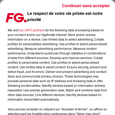
Continuer sans accepter
Le respect de votre vie privée est notre
priorité
LE BROOKLYN MIRAGE DEVIENT LE PACHA NEW-YORK
We and
our (447) partners
do the following data processing based on
your consent and/or our legitimate interest: Store and/or access
Publié : 4 février 2026 à 16h21 par Jean-Baptiste Blandin
information on a device; Use limited data to select advertising; Create
profiles for personalised advertising; Use profiles to select personalised
advertising; Measure advertising performance; Measure content
performance; Understand audiences through statistics or combinations
of data from different sources; Develop and improve services; Create
profiles to personalise content; Use profiles to select personalised
content; Use limited data to select content; Ensure security, prevent and
detect fraud, and fix errors; Deliver and present advertising and content;
Save and communicate privacy choices. These technologies may
process personal data such as IP address and browsing data to offer
following functionalities: Identify devices based on information actively
requested; Use precise geolocation data; Match and combine data from
other data sources; Link different devices; Identify devices based on
Brooklyn Mirage
information transmitted automatically.
Crédit :
YouTube : John Summit at Brooklyn Mirage
Vous pouvez accepter en cliquant sur "Accepter et fermer", ou affiner en
sélectionnant les finalités et/ou partenaires dans "Gérer mes choix".