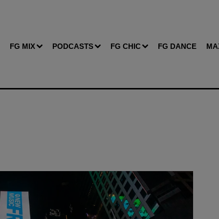
FG MIX
PODCASTS
FG CHIC
FG DANCE
MA