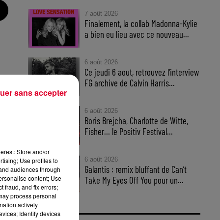
7 août 2026
Finalement, la collab Madonna-Kylie
a bien eu lieu avec ce nouveau...
6 août 2026
Ce jeudi 6 aout, retrouvez l'interview
FG archive de Calvin Harris...
uer sans accepter
st
6 août 2026
Boris Brejcha, Charlotte de Witte,
Fisher… le Positiv Festival...
erest: Store and/or
6 août 2026
tising; Use profiles to
Galantis : remix bluffant de Can’t
tand audiences through
personalise content; Use
Take My Eyes Off You pour un...
 fraud, and fix errors;
 may process personal
mation actively
vices; Identify devices