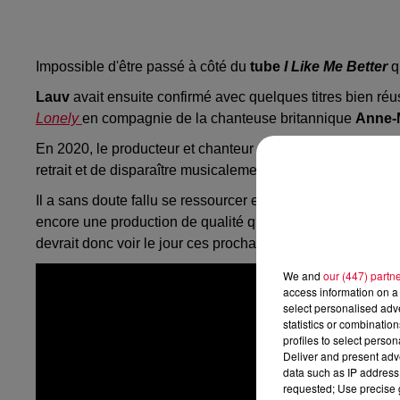
Impossible d'être passé à côté du
tube
I Like Me Better
q
Lauv
avait ensuite confirmé avec quelques titres bien r
Lonely
en compagnie de la chanteuse britannique
Anne-M
En 2020, le producteur et chanteur sortait même son premi
retrait et de disparaître musicalement des radars.
Il a sans doute fallu se ressourcer et faire un bon break 
encore une production de qualité que livre
Lauv
, annonça
devrait donc voir le jour ces prochains mois.
We and
our (447) partn
access information on a 
select personalised ad
statistics or combinatio
profiles to select person
Deliver and present adv
data such as IP address 
requested; Use precise g