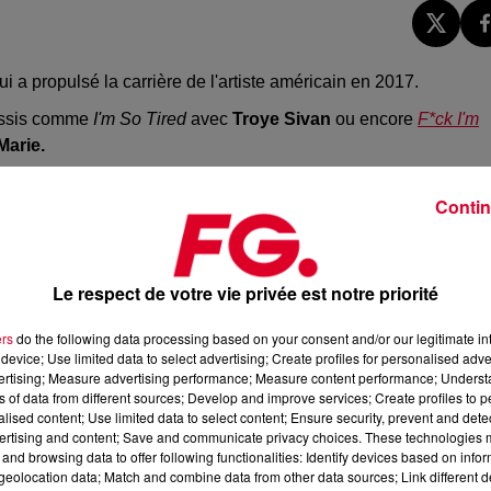
ui a propulsé la carrière de l'artiste américain en 2017.
éussis comme
I'm So Tired
avec
Troye Sivan
ou encore
F*ck I'm
arie.
er album intitulé
How I'm Feeling
avant de se mettre bien en
Contin
avant de revenir en 2022 avec son tout nouveau single '
26
'. Et c'e
nt la couleur avant un deuxième album qui est déjà prêt et qui
Le respect de votre vie privée est notre priorité
ers
do the following data processing based on your consent and/or our legitimate int
device; Use limited data to select advertising; Create profiles for personalised adver
vertising; Measure advertising performance; Measure content performance; Unders
ns of data from different sources; Develop and improve services; Create profiles to 
alised content; Use limited data to select content; Ensure security, prevent and detect
ertising and content; Save and communicate privacy choices. These technologies
and browsing data to offer following functionalities: Identify devices based on infor
eolocation data; Match and combine data from other data sources; Link different de