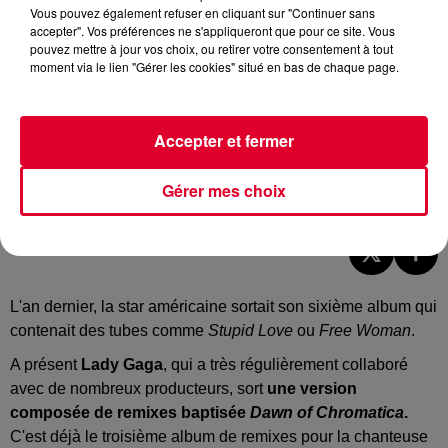
Vous pouvez également refuser en cliquant sur "Continuer sans
accepter". Vos préférences ne s'appliqueront que pour ce site. Vous
pouvez mettre à jour vos choix, ou retirer votre consentement à tout
moment via le lien "Gérer les cookies" situé en bas de chaque page.
Accepter et fermer
Lady Gaga sort son album Chromatica en version remixée
Gérer mes choix
Crédit :
Facebook Officiel Lady Gaga
L'an dernier, la star américaine sortait son sixième album qui
contenait des tubes comme
Stupid Love
ou
Free Woman
.
A présent
Lady Gaga
, qui a très régulièrement collaboré
avec de nombreux producteurs, sort
une version
composée de remixes baptisée
Dawn of Chromatica
.
C'est déjà le troisième album de remixes pour la chanteuse