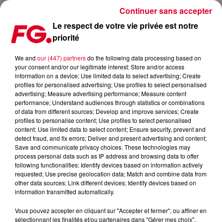
Continuer sans accepter
Le respect de votre vie privée est notre
priorité
LADY GAGA SORT LA VERSION DE REMIXES DE SON ALBUM CHROMATICA
We and
our (447) partners
do the following data processing based on
your consent and/or our legitimate interest: Store and/or access
Publié : 6 septembre 2021 à 10h26 par Antony HARARI
information on a device; Use limited data to select advertising; Create
profiles for personalised advertising; Use profiles to select personalised
advertising; Measure advertising performance; Measure content
performance; Understand audiences through statistics or combinations
of data from different sources; Develop and improve services; Create
profiles to personalise content; Use profiles to select personalised
content; Use limited data to select content; Ensure security, prevent and
detect fraud, and fix errors; Deliver and present advertising and content;
Save and communicate privacy choices. These technologies may
process personal data such as IP address and browsing data to offer
following functionalities: Identify devices based on information actively
requested; Use precise geolocation data; Match and combine data from
other data sources; Link different devices; Identify devices based on
information transmitted automatically.
Vous pouvez accepter en cliquant sur "Accepter et fermer", ou affiner en
sélectionnant les finalités et/ou partenaires dans "Gérer mes choix".