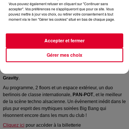
Crédit :
Gravity
Vous pouvez également refuser en cliquant sur "Continuer sans
accepter". Vos préférences ne s'appliqueront que pour ce site. Vous
pouvez mettre à jour vos choix, ou retirer votre consentement à tout
moment via le lien "Gérer les cookies" situé en bas de chaque page.
Le vendredi 20 janvier 2023, venez vivre l'expèrience
strasbourgeoise Gravity !
Accepter et fermer
Gérer mes choix
Nouveau lieu, nouveau concept, le collectif strasbourgeois
Subtronic et le Mille Club s'associent pour la toute première
fois pour créer ensemble la première édition
des soirées
Gravity
.
Au programme, 2 floors et un espace extérieur, un duo
berlinois de classe internationale,
PAN-POT
, et le meilleur
de la scène techno alsacienne. Un évènement inédit dans le
plus pur esprit des mythiques soirées Big Bang qui
résonnent encore dans les murs du club !
Cliquez ici
pour accéder à la billetterie