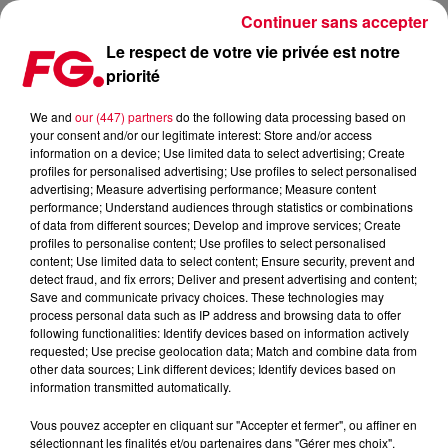
Continuer sans accepter
Le respect de votre vie privée est notre
priorité
LA SOIRÉE GRAVITY À STRASBOURG
We and
our (447) partners
do the following data processing based on
your consent and/or our legitimate interest: Store and/or access
Publié : 5 janvier 2023 à 13h03 par Solène Cordier
information on a device; Use limited data to select advertising; Create
profiles for personalised advertising; Use profiles to select personalised
advertising; Measure advertising performance; Measure content
performance; Understand audiences through statistics or combinations
of data from different sources; Develop and improve services; Create
profiles to personalise content; Use profiles to select personalised
content; Use limited data to select content; Ensure security, prevent and
detect fraud, and fix errors; Deliver and present advertising and content;
Save and communicate privacy choices. These technologies may
process personal data such as IP address and browsing data to offer
following functionalities: Identify devices based on information actively
requested; Use precise geolocation data; Match and combine data from
other data sources; Link different devices; Identify devices based on
information transmitted automatically.
Vous pouvez accepter en cliquant sur "Accepter et fermer", ou affiner en
Gravity
sélectionnant les finalités et/ou partenaires dans "Gérer mes choix".