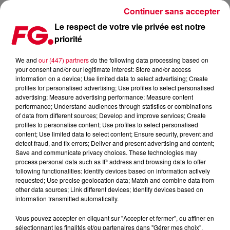
Continuer sans accepter
Le respect de votre vie privée est notre
priorité
LA SOIRÉE CASA LUNA AU PALAIS DE TOKYO
We and
our (447) partners
do the following data processing based on
your consent and/or our legitimate interest: Store and/or access
Publié : 20 mars 2023 à 13h04 par Solène Cordier
information on a device; Use limited data to select advertising; Create
profiles for personalised advertising; Use profiles to select personalised
advertising; Measure advertising performance; Measure content
performance; Understand audiences through statistics or combinations
of data from different sources; Develop and improve services; Create
profiles to personalise content; Use profiles to select personalised
content; Use limited data to select content; Ensure security, prevent and
detect fraud, and fix errors; Deliver and present advertising and content;
Save and communicate privacy choices. These technologies may
process personal data such as IP address and browsing data to offer
following functionalities: Identify devices based on information actively
requested; Use precise geolocation data; Match and combine data from
other data sources; Link different devices; Identify devices based on
information transmitted automatically.
Vous pouvez accepter en cliquant sur "Accepter et fermer", ou affiner en
sélectionnant les finalités et/ou partenaires dans "Gérer mes choix".
Casa Luna