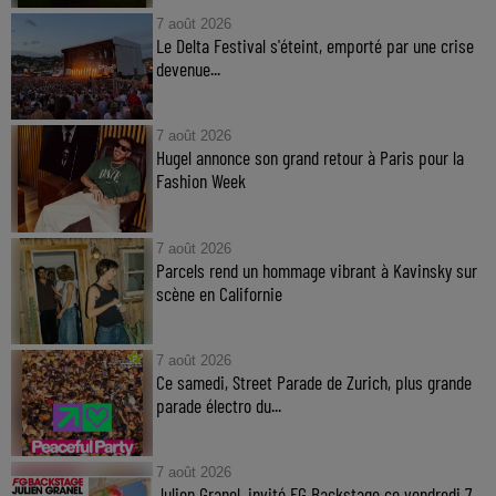
7 août 2026
Le Delta Festival s'éteint, emporté par une crise
devenue...
7 août 2026
Hugel annonce son grand retour à Paris pour la
Fashion Week
7 août 2026
Parcels rend un hommage vibrant à Kavinsky sur
scène en Californie
7 août 2026
Ce samedi, Street Parade de Zurich, plus grande
parade électro du...
7 août 2026
Julien Granel, invité FG Backstage ce vendredi 7