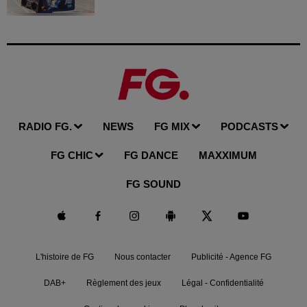
RADIO FG.
NEWS
FG MIX
PODCASTS
FG CHIC
FG DANCE
MAXXIMUM
FG SOUND
L'histoire de FG
Nous contacter
Publicité - Agence FG
DAB+
Règlement des jeux
Légal - Confidentialité