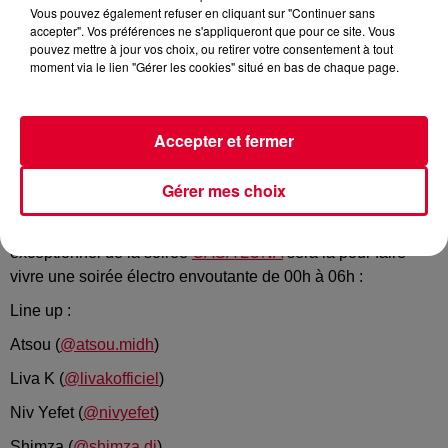
Vous pouvez également refuser en cliquant sur "Continuer sans
Crédit :
Casa Luna
accepter". Vos préférences ne s'appliqueront que pour ce site. Vous
pouvez mettre à jour vos choix, ou retirer votre consentement à tout
moment via le lien "Gérer les cookies" situé en bas de chaque page.
En partenariat avec Radio FG,
retrouvez une nouvelle
Accepter et fermer
soirée
CASA LUNA
en
co production avec
Ramyen & HUMAN Production
au coeur du
Palais de
Gérer mes choix
Tokyo le vendredi 31 mars
!
Pour leur quatrième soirée de l'année, le nouveau line up
exceptionnel de la soirée
CASA LUNA
sera là pour faire
vivre une soirée électro envoutante de 00h à 06h :
Line up :
Atsou (
@atsou.midh
)
Liva K (
@livakofficiel
)
Niv Yefet (
@nivyefet
)
Shimza (
@shimza.dj
)