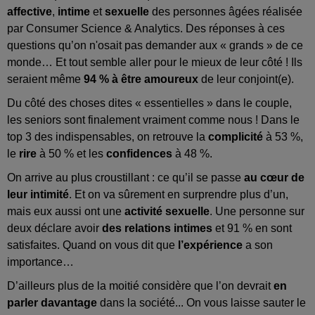
affective
,
intime
et
sexuelle
des personnes âgées réalisée
par Consumer Science & Analytics. Des réponses à ces
questions qu’on n'osait pas demander aux « grands » de ce
monde… Et tout semble aller pour le mieux de leur côté ! Ils
seraient même
94 % à être amoureux
de leur conjoint(e).
Du côté des choses dites « essentielles » dans le couple,
les seniors sont finalement vraiment comme nous ! Dans le
top 3 des indispensables, on retrouve la
complicité
à 53 %,
le
rire
à 50 % et les
confidences
à 48 %.
On arrive au plus croustillant : ce qu’il se passe
au cœur de
leur intimité
. Et on va sûrement en surprendre plus d’un,
mais eux aussi ont une
activité sexuelle
. Une personne sur
deux déclare avoir
des relations intimes
et 91 % en sont
satisfaites. Quand on vous dit que
l’expérience
a son
importance…
D’ailleurs plus de la moitié considère que l’on devrait
en
parler davantage
dans la société... On vous laisse sauter le