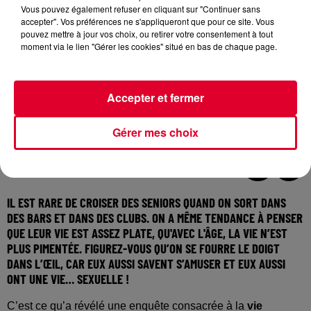
Vous pouvez également refuser en cliquant sur "Continuer sans
accepter". Vos préférences ne s'appliqueront que pour ce site. Vous
pouvez mettre à jour vos choix, ou retirer votre consentement à tout
moment via le lien "Gérer les cookies" situé en bas de chaque page.
Accepter et fermer
Gérer mes choix
Crédit :
Pexels / Andy Urdaneta
IL EST RARE DE CROISER DES SENIORS QUAND ON SORT DANS
DES BARS ET DANS DES CLUBS. ON A MÊME TENDANCE À PENSER
QUE LEUR VIE EST ASSEZ PLATE, QU'AVEC L'ÂGE, LA VIE N’EST
PLUS PIMENTÉE. FIGUREZ-VOUS QU’ON SE FOURRE LE DOIGT
DANS L’ŒIL, CAR EUX AUSSI SAVENT
S’AMUSER
ET EUX AUSSI
ONT UNE VIE…
SEXUELLE
!
C’est ce qu’a révélé une enquête consacrée à la
vie