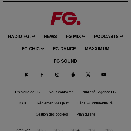
RADIO FG.
NEWS
FG MIX
PODCASTS
FG CHIC
FG DANCE
MAXXIMUM
FG SOUND
L'histoire de FG
Nous contacter
Publicité - Agence FG
DAB+
Règlement des jeux
Légal - Confidentialité
Gestion des cookies
Plan du site
Archives
2026
2025
2024
2023
2022