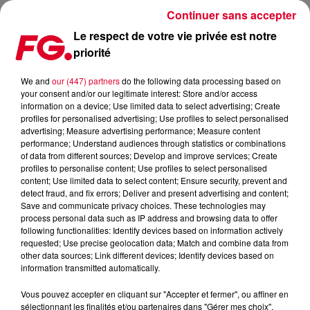
Continuer sans accepter
Le respect de votre vie privée est notre
priorité
LES SENIORS ET LA SEXUALITÉ
We and
our (447) partners
do the following data processing based on
your consent and/or our legitimate interest: Store and/or access
Publié : 30 septembre 2022 à 14h14 par Sophie DIAS
information on a device; Use limited data to select advertising; Create
profiles for personalised advertising; Use profiles to select personalised
advertising; Measure advertising performance; Measure content
performance; Understand audiences through statistics or combinations
of data from different sources; Develop and improve services; Create
profiles to personalise content; Use profiles to select personalised
content; Use limited data to select content; Ensure security, prevent and
detect fraud, and fix errors; Deliver and present advertising and content;
Save and communicate privacy choices. These technologies may
process personal data such as IP address and browsing data to offer
following functionalities: Identify devices based on information actively
requested; Use precise geolocation data; Match and combine data from
other data sources; Link different devices; Identify devices based on
information transmitted automatically.
Vous pouvez accepter en cliquant sur "Accepter et fermer", ou affiner en
sélectionnant les finalités et/ou partenaires dans "Gérer mes choix".