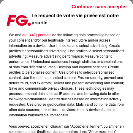
Continuer sans accepter
Le respect de votre vie privée est notre
priorité
LA SCIENCE S'INVITE SUR LES DANCEFLOORS
We and
our (447) partners
do the following data processing based on
your consent and/or our legitimate interest: Store and/or access
information on a device; Use limited data to select advertising; Create
profiles for personalised advertising; Use profiles to select personalised
advertising; Measure advertising performance; Measure content
performance; Understand audiences through statistics or combinations
of data from different sources; Develop and improve services; Create
profiles to personalise content; Use profiles to select personalised
content; Use limited data to select content; Ensure security, prevent and
detect fraud, and fix errors; Deliver and present advertising and content;
Save and communicate privacy choices. These technologies may
process personal data such as IP address and browsing data to offer
following functionalities: Identify devices based on information actively
requested; Use precise geolocation data; Match and combine data from
other data sources; Link different devices; Identify devices based on
information transmitted automatically.
Vous pouvez accepter en cliquant sur "Accepter et fermer", ou affiner en
sélectionnant les finalités et/ou partenaires dans "Gérer mes choix".