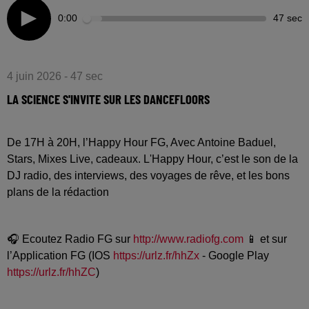
0:00
47 sec
4 juin 2026 - 47 sec
LA SCIENCE S'INVITE SUR LES DANCEFLOORS
De 17H à 20H, l’Happy Hour FG, Avec Antoine Baduel,
Stars, Mixes Live, cadeaux. L'Happy Hour, c’est le son de la
DJ radio, des interviews, des voyages de rêve, et les bons
plans de la rédaction
🎧 Ecoutez Radio FG sur
http://www.radiofg.com
📱 et sur
l’Application FG (IOS
https://urlz.fr/hhZx
- Google Play
https://urlz.fr/hhZC
)