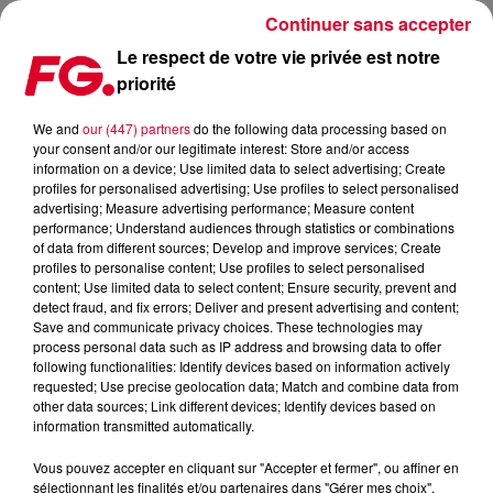
Continuer sans accepter
Le respect de votre vie privée est notre
priorité
LA MUSIQUE AU CŒUR DE L’EXPOSITION ARTISTIQUE
« BASQUIAT SOUNDTRACKS »
We and
our (447) partners
do the following data processing based on
your consent and/or our legitimate interest: Store and/or access
information on a device; Use limited data to select advertising; Create
Publié : 24 avril 2023 à 13h31 par Sophie DIAS
profiles for personalised advertising; Use profiles to select personalised
advertising; Measure advertising performance; Measure content
performance; Understand audiences through statistics or combinations
of data from different sources; Develop and improve services; Create
profiles to personalise content; Use profiles to select personalised
content; Use limited data to select content; Ensure security, prevent and
detect fraud, and fix errors; Deliver and present advertising and content;
Save and communicate privacy choices. These technologies may
process personal data such as IP address and browsing data to offer
following functionalities: Identify devices based on information actively
requested; Use precise geolocation data; Match and combine data from
other data sources; Link different devices; Identify devices based on
information transmitted automatically.
Vous pouvez accepter en cliquant sur "Accepter et fermer", ou affiner en
sélectionnant les finalités et/ou partenaires dans "Gérer mes choix".