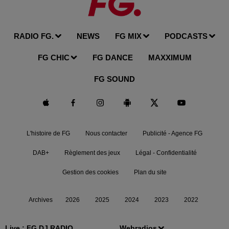
RADIO FG.
NEWS
FG MIX
PODCASTS
FG CHIC
FG DANCE
MAXXIMUM
FG SOUND
L'histoire de FG
Nous contacter
Publicité - Agence FG
DAB+
Règlement des jeux
Légal - Confidentialité
Gestion des cookies
Plan du site
Archives
2026
2025
2024
2023
2022
Live :
FG DJ RADIO
Webradios