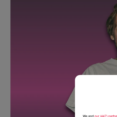
We and
our (447) partn