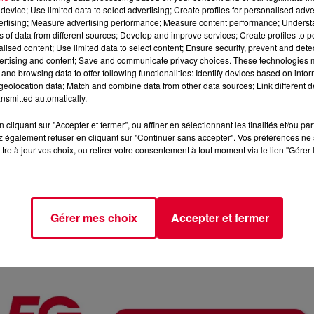
device; Use limited data to select advertising; Create profiles for personalised adver
vertising; Measure advertising performance; Measure content performance; Unders
ns of data from different sources; Develop and improve services; Create profiles to 
alised content; Use limited data to select content; Ensure security, prevent and detect
ertising and content; Save and communicate privacy choices. These technologies
and browsing data to offer following functionalities: Identify devices based on infor
eolocation data; Match and combine data from other data sources; Link different de
nsmitted automatically.
cliquant sur "Accepter et fermer", ou affiner en sélectionnant les finalités et/ou pa
 également refuser en cliquant sur "Continuer sans accepter". Vos préférences ne 
tre à jour vos choix, ou retirer votre consentement à tout moment via le lien "Gérer 
Yuk
Crédit :
Yuk
Gérer mes choix
Accepter et fermer