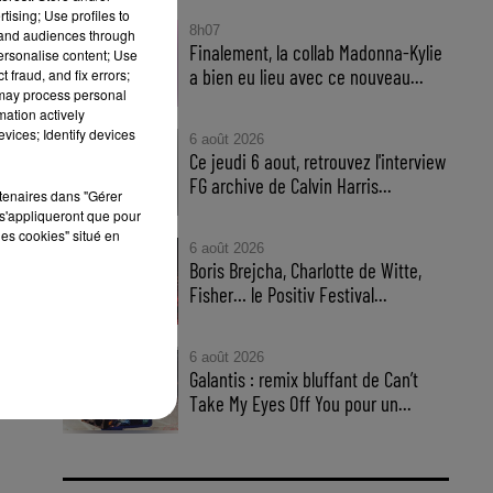
tising; Use profiles to
8h07
tand audiences through
Finalement, la collab Madonna-Kylie
personalise content; Use
a bien eu lieu avec ce nouveau...
 fraud, and fix errors;
 may process personal
mation actively
vices; Identify devices
6 août 2026
Ce jeudi 6 aout, retrouvez l'interview
FG archive de Calvin Harris...
rtenaires dans "Gérer
s'appliqueront que pour
les cookies" situé en
6 août 2026
Boris Brejcha, Charlotte de Witte,
sek
Fisher… le Positiv Festival...
sek
6 août 2026
Galantis : remix bluffant de Can’t
Take My Eyes Off You pour un...