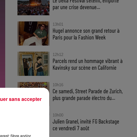
Le Delta Festival s'éteint, emporté
par une crise devenue...
13h01
Hugel annonce son grand retour à
Paris pour la Fashion Week
12h12
Parcels rend un hommage vibrant à
Kavinsky sur scène en Californie
10h16
Ce samedi, Street Parade de Zurich,
plus grande parade électro du...
uer sans accepter
10h00
Julien Granel, invité FG Backstage
ce vendredi 7 août
erest: Store and/or