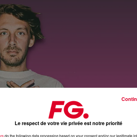
Contin
Le respect de votre vie privée est notre priorité
ers
do the following data processing based on your consent and/or our legitimate int