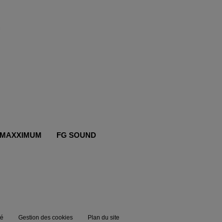
MAXXIMUM
FG SOUND
té
Gestion des cookies
Plan du site