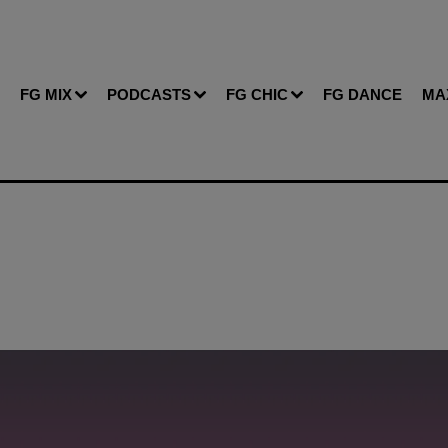
FG MIX
PODCASTS
FG CHIC
FG DANCE
MA