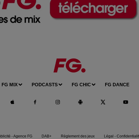
FG MIX
PODCASTS
FG CHIC
FG DANCE
blicité - Agence FG
DAB+
Règlement des jeux
Légal - Confidentiali