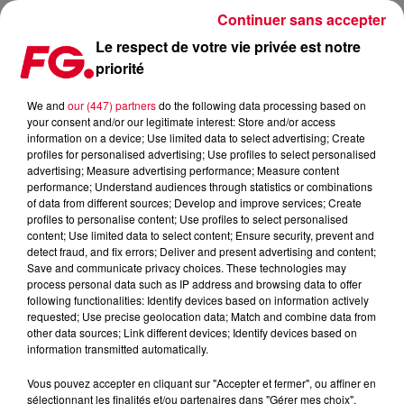
Continuer sans accepter
Le respect de votre vie privée est notre
priorité
LA MUSIC STORY DU JOUR : ULTRA
We and
our (447) partners
do the following data processing based on
your consent and/or our legitimate interest: Store and/or access
Publié : 25 septembre 2024 à 11h36 par Christophe
information on a device; Use limited data to select advertising; Create
HUBERT
profiles for personalised advertising; Use profiles to select personalised
advertising; Measure advertising performance; Measure content
performance; Understand audiences through statistics or combinations
of data from different sources; Develop and improve services; Create
profiles to personalise content; Use profiles to select personalised
content; Use limited data to select content; Ensure security, prevent and
detect fraud, and fix errors; Deliver and present advertising and content;
Save and communicate privacy choices. These technologies may
process personal data such as IP address and browsing data to offer
following functionalities: Identify devices based on information actively
requested; Use precise geolocation data; Match and combine data from
other data sources; Link different devices; Identify devices based on
information transmitted automatically.
Vous pouvez accepter en cliquant sur "Accepter et fermer", ou affiner en
sélectionnant les finalités et/ou partenaires dans "Gérer mes choix".