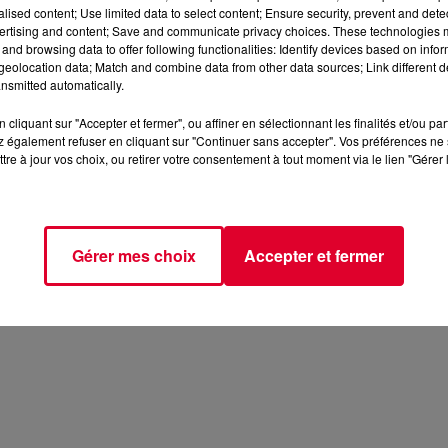
alised content; Use limited data to select content; Ensure security, prevent and detect
ertising and content; Save and communicate privacy choices. These technologies
and browsing data to offer following functionalities: Identify devices based on infor
eolocation data; Match and combine data from other data sources; Link different de
nsmitted automatically.
cliquant sur "Accepter et fermer", ou affiner en sélectionnant les finalités et/ou pa
 également refuser en cliquant sur "Continuer sans accepter". Vos préférences ne 
tre à jour vos choix, ou retirer votre consentement à tout moment via le lien "Gérer 
Gérer mes choix
Accepter et fermer