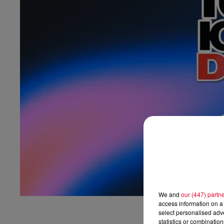
We and
our (447) partn
access information on a 
select personalised ad
statistics or combinatio