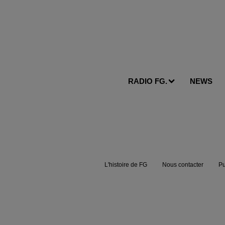
RADIO FG.
NEWS
L'histoire de FG
Nous contacter
Pu