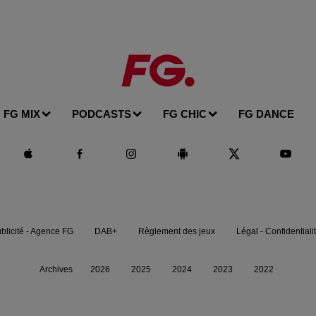
FG MIX
PODCASTS
FG CHIC
FG DANCE
blicité - Agence FG
DAB+
Règlement des jeux
Légal - Confidentiali
Archives
2026
2025
2024
2023
2022