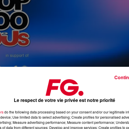
Contin
Le respect de votre vie privée est notre priorité
ers
do the following data processing based on your consent and/or our legitimate int
Image d'illustra
device; Use limited data to select advertising; Create profiles for personalised adver
Crédit :
Image d'illustra
vertising; Measure advertising performance; Measure content performance; Unders
ns of data from different sources; Develop and improve services; Create profiles to 