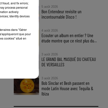
 fraud, and fix errors;
5 août 2026
 may process personal
Bon Entendeur revisite un
mation actively
vices; Identify devices
incontournable Disco !
rtenaires dans "Gérer
4 août 2026
s'appliqueront que pour
Ecouter un album en entier ? Une
les cookies" situé en
étude montre que ce n’est plus du...
3 août 2026
LE GRAND BAL MASQUÉ DU CHATEAU
DE VERSAILLES
3 août 2026
Bob Sinclar et Besh passent en
mode Latin House avec Tequila &
Ibiza