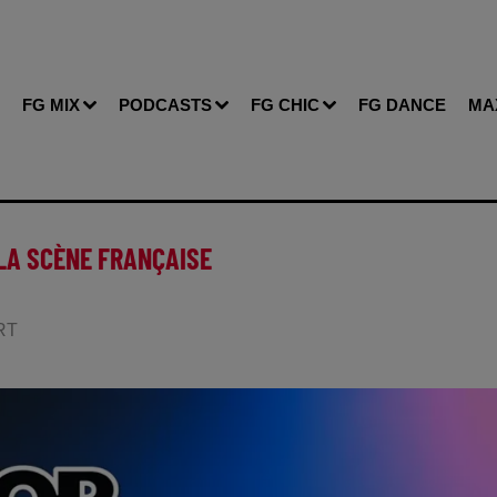
FG MIX
PODCASTS
FG CHIC
FG DANCE
MA
 LA SCÈNE FRANÇAISE
ERT