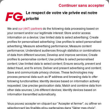
Continuer sans accepter
Le respect de votre vie privée est notre
priorité
LA MUSIC STORY DU JOUR : TODD TERRY
We and
our (447) partners
do the following data processing based on
your consent and/or our legitimate interest: Store and/or access
Publié : 3 décembre 2025 à 11h31
information on a device; Use limited data to select advertising; Create
profiles for personalised advertising; Use profiles to select personalised
advertising; Measure advertising performance; Measure content
performance; Understand audiences through statistics or combinations
of data from different sources; Develop and improve services; Create
profiles to personalise content; Use profiles to select personalised
content; Use limited data to select content; Ensure security, prevent and
detect fraud, and fix errors; Deliver and present advertising and content;
Save and communicate privacy choices. These technologies may
process personal data such as IP address and browsing data to offer
following functionalities: Identify devices based on information actively
requested; Use precise geolocation data; Match and combine data from
other data sources; Link different devices; Identify devices based on
information transmitted automatically.
Vous pouvez accepter en cliquant sur "Accepter et fermer", ou affiner en
sélectionnant les finalités et/ou partenaires dans "Gérer mes choix".