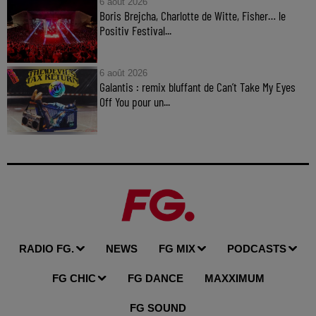
6 août 2026
Boris Brejcha, Charlotte de Witte, Fisher… le
Positiv Festival...
6 août 2026
Galantis : remix bluffant de Can’t Take My Eyes
Off You pour un...
RADIO FG.
NEWS
FG MIX
PODCASTS
FG CHIC
FG DANCE
MAXXIMUM
FG SOUND