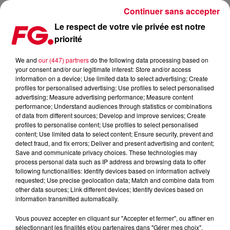
Continuer sans accepter
Le respect de votre vie privée est notre
priorité
LA MUSIC STORY DU JOUR : SWEDISH HOUSE MAFIA
We and
our (447) partners
do the following data processing based on
your consent and/or our legitimate interest: Store and/or access
Publié : 27 avril 2022 à 11h13 par Christophe HUBERT
information on a device; Use limited data to select advertising; Create
profiles for personalised advertising; Use profiles to select personalised
advertising; Measure advertising performance; Measure content
performance; Understand audiences through statistics or combinations
of data from different sources; Develop and improve services; Create
profiles to personalise content; Use profiles to select personalised
content; Use limited data to select content; Ensure security, prevent and
detect fraud, and fix errors; Deliver and present advertising and content;
Save and communicate privacy choices. These technologies may
process personal data such as IP address and browsing data to offer
following functionalities: Identify devices based on information actively
requested; Use precise geolocation data; Match and combine data from
other data sources; Link different devices; Identify devices based on
information transmitted automatically.
Vous pouvez accepter en cliquant sur "Accepter et fermer", ou affiner en
sélectionnant les finalités et/ou partenaires dans "Gérer mes choix".