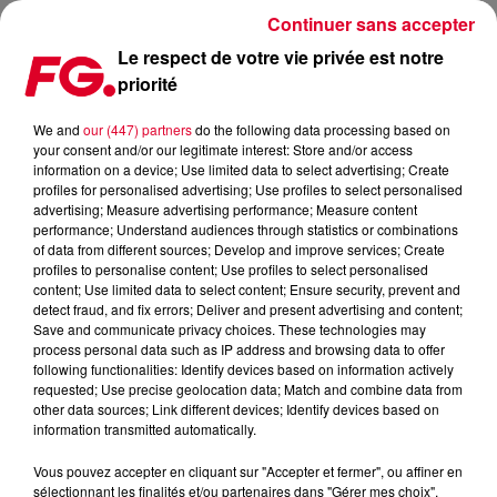
Continuer sans accepter
Le respect de votre vie privée est notre
priorité
LA MUSIC STORY DU JOUR : SOFI TUKKER
We and
our (447) partners
do the following data processing based on
your consent and/or our legitimate interest: Store and/or access
Publié : 11 septembre 2024 à 11h37 par Christophe
information on a device; Use limited data to select advertising; Create
HUBERT
profiles for personalised advertising; Use profiles to select personalised
advertising; Measure advertising performance; Measure content
performance; Understand audiences through statistics or combinations
of data from different sources; Develop and improve services; Create
profiles to personalise content; Use profiles to select personalised
content; Use limited data to select content; Ensure security, prevent and
detect fraud, and fix errors; Deliver and present advertising and content;
Save and communicate privacy choices. These technologies may
process personal data such as IP address and browsing data to offer
following functionalities: Identify devices based on information actively
requested; Use precise geolocation data; Match and combine data from
other data sources; Link different devices; Identify devices based on
information transmitted automatically.
Vous pouvez accepter en cliquant sur "Accepter et fermer", ou affiner en
sélectionnant les finalités et/ou partenaires dans "Gérer mes choix".