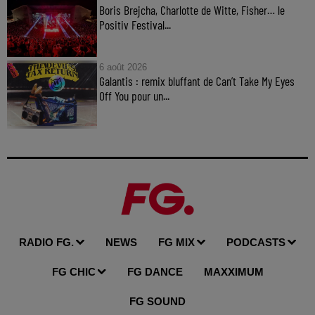
Boris Brejcha, Charlotte de Witte, Fisher… le
Positiv Festival...
6 août 2026
Galantis : remix bluffant de Can’t Take My Eyes
Off You pour un...
RADIO FG.
NEWS
FG MIX
PODCASTS
FG CHIC
FG DANCE
MAXXIMUM
FG SOUND