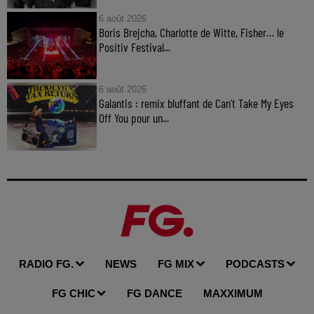
6 août 2026
Boris Brejcha, Charlotte de Witte, Fisher… le
Positiv Festival...
6 août 2026
Galantis : remix bluffant de Can’t Take My Eyes
Off You pour un...
RADIO FG.
NEWS
FG MIX
PODCASTS
FG CHIC
FG DANCE
MAXXIMUM