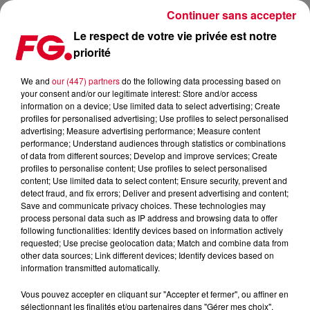
Continuer sans accepter
Le respect de votre vie privée est notre
priorité
LA MUSIC STORY DU JOUR : PAUL KALKBRENNER
We and
our (447) partners
do the following data processing based on
your consent and/or our legitimate interest: Store and/or access
Publié : 23 octobre 2025 à 11h34 par
information on a device; Use limited data to select advertising; Create
profiles for personalised advertising; Use profiles to select personalised
Christophe HUBERT
advertising; Measure advertising performance; Measure content
performance; Understand audiences through statistics or combinations
of data from different sources; Develop and improve services; Create
profiles to personalise content; Use profiles to select personalised
content; Use limited data to select content; Ensure security, prevent and
detect fraud, and fix errors; Deliver and present advertising and content;
Save and communicate privacy choices. These technologies may
process personal data such as IP address and browsing data to offer
following functionalities: Identify devices based on information actively
requested; Use precise geolocation data; Match and combine data from
other data sources; Link different devices; Identify devices based on
information transmitted automatically.
Vous pouvez accepter en cliquant sur "Accepter et fermer", ou affiner en
sélectionnant les finalités et/ou partenaires dans "Gérer mes choix".