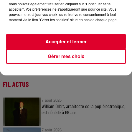
Vous pouvez également refuser en cliquant sur "Continuer sans
Image d'illustration
accepter". Vos préférences ne s'appliqueront que pour ce site. Vous
Crédit :
Image d'illustration
pouvez mettre à jour vos choix, ou retirer votre consentement à tout
moment via le lien "Gérer les cookies" situé en bas de chaque page.
Accepter et fermer
Gérer mes choix
FIL ACTUS
7 août 2026
William Orbit, architecte de la pop électronique,
est décédé à 69 ans
7 août 2026