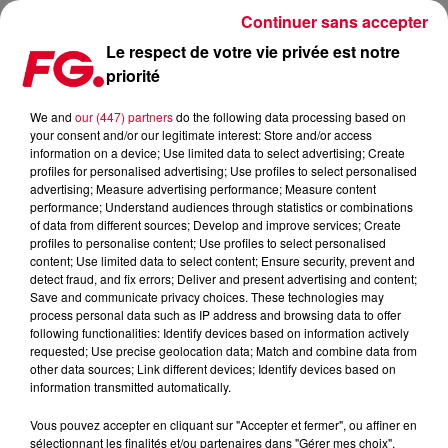
Continuer sans accepter
Le respect de votre vie privée est notre
priorité
LA MUSIC STORY DU JOUR : NINJA TUNES
We and
our (447) partners
do the following data processing based on
your consent and/or our legitimate interest: Store and/or access
Publié : 26 septembre 2024 à 11h21 par Christophe
information on a device; Use limited data to select advertising; Create
HUBERT
profiles for personalised advertising; Use profiles to select personalised
advertising; Measure advertising performance; Measure content
performance; Understand audiences through statistics or combinations
of data from different sources; Develop and improve services; Create
profiles to personalise content; Use profiles to select personalised
content; Use limited data to select content; Ensure security, prevent and
detect fraud, and fix errors; Deliver and present advertising and content;
Save and communicate privacy choices. These technologies may
process personal data such as IP address and browsing data to offer
following functionalities: Identify devices based on information actively
requested; Use precise geolocation data; Match and combine data from
other data sources; Link different devices; Identify devices based on
information transmitted automatically.
Vous pouvez accepter en cliquant sur "Accepter et fermer", ou affiner en
sélectionnant les finalités et/ou partenaires dans "Gérer mes choix".