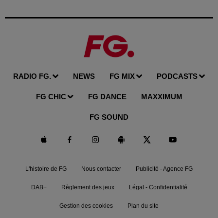
RADIO FG.
NEWS
FG MIX
PODCASTS
FG CHIC
FG DANCE
MAXXIMUM
FG SOUND
L'histoire de FG
Nous contacter
Publicité - Agence FG
DAB+
Règlement des jeux
Légal - Confidentialité
Gestion des cookies
Plan du site