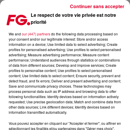
Continuer sans accepter
Le respect de votre vie privée est notre
priorité
LA MUSIC STORY DU JOUR : MOME
We and
our (447) partners
do the following data processing based on
your consent and/or our legitimate interest: Store and/or access
Publié : 8 juin 2022 à 11h24 par Christophe HUBERT
information on a device; Use limited data to select advertising; Create
profiles for personalised advertising; Use profiles to select personalised
advertising; Measure advertising performance; Measure content
performance; Understand audiences through statistics or combinations
of data from different sources; Develop and improve services; Create
profiles to personalise content; Use profiles to select personalised
content; Use limited data to select content; Ensure security, prevent and
detect fraud, and fix errors; Deliver and present advertising and content;
Save and communicate privacy choices. These technologies may
process personal data such as IP address and browsing data to offer
following functionalities: Identify devices based on information actively
requested; Use precise geolocation data; Match and combine data from
other data sources; Link different devices; Identify devices based on
information transmitted automatically.
Vous pouvez accepter en cliquant sur "Accepter et fermer", ou affiner en
sélectionnant les finalités et/ou partenaires dans "Gérer mes choix".