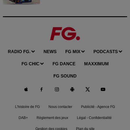
RADIO FG.
NEWS
FG MIX
PODCASTS
FG CHIC
FG DANCE
MAXXIMUM
FG SOUND
L'histoire de FG
Nous contacter
Publicité - Agence FG
DAB+
Règlement des jeux
Légal - Confidentialité
Gestion des cookies
Plan du site