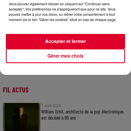
Vous pouvez également refuser en cliquant sur "Continuer sans
accepter". Vos préférences ne s'appliqueront que pour ce site. Vous
Lost Frequencies
pouvez mettre à jour vos choix, ou retirer votre consentement à tout
Crédit :
Lost Frequencies
moment via le lien "Gérer les cookies" situé en bas de chaque page.
Accepter et fermer
Gérer mes choix
FIL ACTUS
7 août 2026
William Orbit, architecte de la pop électronique,
est décédé à 69 ans