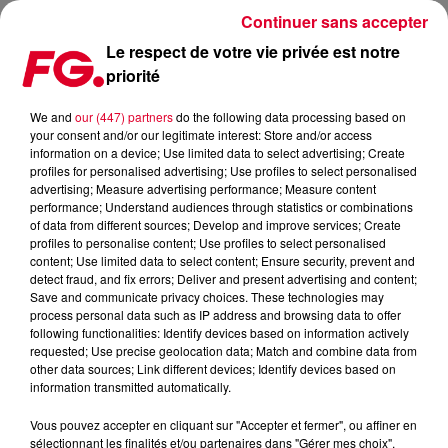
Continuer sans accepter
Le respect de votre vie privée est notre
priorité
LA MUSIC STORY DU JOUR : LOST FREQUENCIES
We and
our (447) partners
do the following data processing based on
your consent and/or our legitimate interest: Store and/or access
Publié : 5 décembre 2024 à 11h29 par Christophe HUBERT
information on a device; Use limited data to select advertising; Create
profiles for personalised advertising; Use profiles to select personalised
advertising; Measure advertising performance; Measure content
performance; Understand audiences through statistics or combinations
of data from different sources; Develop and improve services; Create
profiles to personalise content; Use profiles to select personalised
content; Use limited data to select content; Ensure security, prevent and
detect fraud, and fix errors; Deliver and present advertising and content;
Save and communicate privacy choices. These technologies may
process personal data such as IP address and browsing data to offer
following functionalities: Identify devices based on information actively
requested; Use precise geolocation data; Match and combine data from
other data sources; Link different devices; Identify devices based on
information transmitted automatically.
Vous pouvez accepter en cliquant sur "Accepter et fermer", ou affiner en
sélectionnant les finalités et/ou partenaires dans "Gérer mes choix".