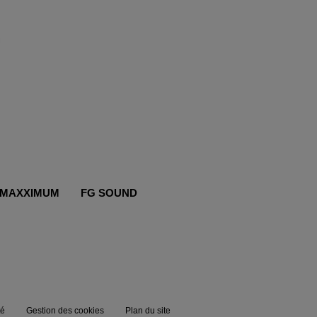
MAXXIMUM
FG SOUND
té
Gestion des cookies
Plan du site