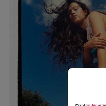
We and
our (447) partn