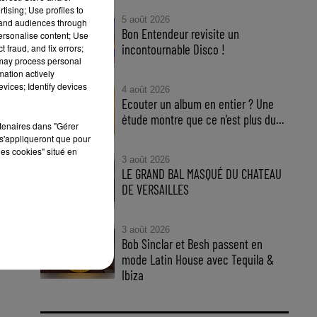
tising; Use profiles to
5 août 2026
tand audiences through
Bon Entendeur revisite un
personalise content; Use
incontournable Disco !
 fraud, and fix errors;
 may process personal
mation actively
vices; Identify devices
4 août 2026
Ecouter un album en entier ? Une
étude montre que ce n’est plus du...
rtenaires dans "Gérer
s'appliqueront que pour
les cookies" situé en
3 août 2026
LE GRAND BAL MASQUÉ DU CHATEAU
zzy
DE VERSAILLES
kit
3 août 2026
Bob Sinclar et Besh passent en
mode Latin House avec Tequila &
Ibiza