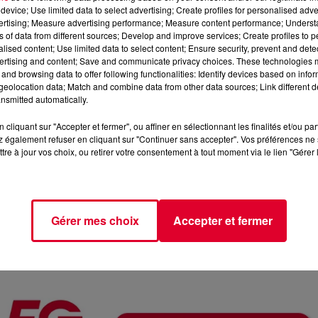
device; Use limited data to select advertising; Create profiles for personalised adver
vertising; Measure advertising performance; Measure content performance; Unders
ns of data from different sources; Develop and improve services; Create profiles to 
alised content; Use limited data to select content; Ensure security, prevent and detect
ertising and content; Save and communicate privacy choices. These technologies
and browsing data to offer following functionalities: Identify devices based on infor
eolocation data; Match and combine data from other data sources; Link different de
nsmitted automatically.
cliquant sur "Accepter et fermer", ou affiner en sélectionnant les finalités et/ou pa
 également refuser en cliquant sur "Continuer sans accepter". Vos préférences ne 
tre à jour vos choix, ou retirer votre consentement à tout moment via le lien "Gérer 
Ja
Crédit :
@press
Gérer mes choix
Accepter et fermer