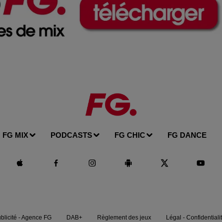
FG MIX
PODCASTS
FG CHIC
FG DANCE
blicité - Agence FG
DAB+
Règlement des jeux
Légal - Confidentiali