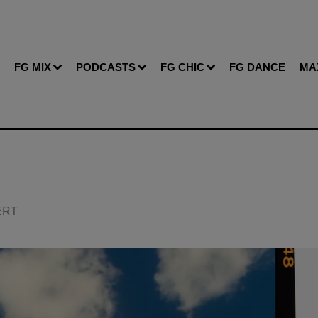
FG MIX
PODCASTS
FG CHIC
FG DANCE
MA
BERT