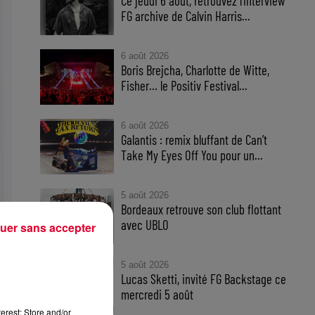
Ce jeudi 6 aout, retrouvez l'interview
FG archive de Calvin Harris...
6 août 2026
Boris Brejcha, Charlotte de Witte,
Fisher… le Positiv Festival...
6 août 2026
Galantis : remix bluffant de Can’t
Take My Eyes Off You pour un...
5 août 2026
Bordeaux retrouve son club flottant
avec UBLO
uer sans accepter
5 août 2026
Lucas Sketti, invité FG Backstage ce
mercredi 5 août
erest: Store and/or