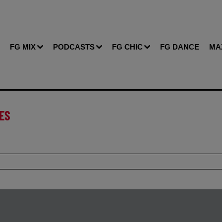
FG MIX
PODCASTS
FG CHIC
FG DANCE
MA
LES