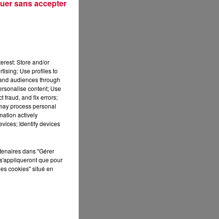
uer sans accepter
erest: Store and/or
tising; Use profiles to
tand audiences through
personalise content; Use
 fraud, and fix errors;
 may process personal
mation actively
vices; Identify devices
rtenaires dans "Gérer
s'appliqueront que pour
les cookies" situé en
sec