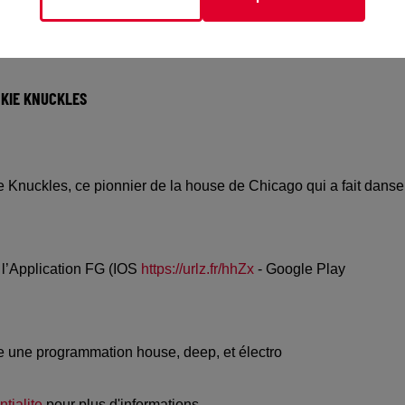
NKIE KNUCKLES
kie Knuckles, ce pionnier de la house de Chicago qui a fait danse
 l’Application FG (IOS
https://urlz.fr/hhZx
- Google Play
e une programmation house, deep, et électro
tialite
pour plus d'informations.