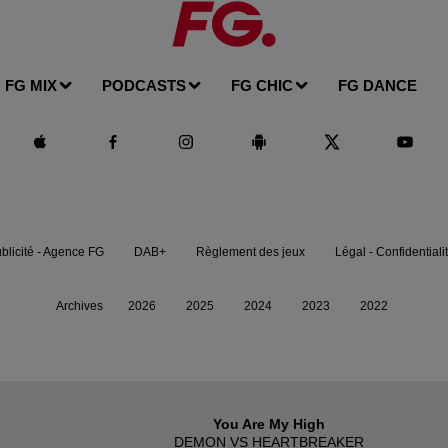
FG MIX
PODCASTS
FG CHIC
FG DANCE
blicité - Agence FG
DAB+
Règlement des jeux
Légal - Confidentiali
Archives
2026
2025
2024
2023
2022
You Are My High
DEMON VS HEARTBREAKER