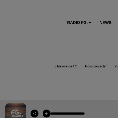
RADIO FG.
NEWS
L'histoire de FG
Nous contacter
Pu