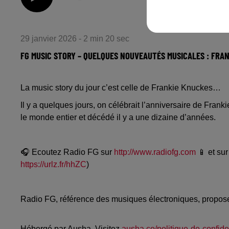
29 janvier 2026 - 2 min 20 sec
FG MUSIC STORY – QUELQUES NOUVEAUTÉS MUSICALES : FRA
La music story du jour c’est celle de Frankie Knuckes…
Il y a quelques jours, on célébrait l’anniversaire de Fran
le monde entier et décédé il y a une dizaine d’années.
🎧 Ecoutez Radio FG sur
http://www.radiofg.com
📱 et sur
https://urlz.fr/hhZC
)
Radio FG, référence des musiques électroniques, propos
Hébergé par Ausha. Visitez
ausha.co/politique-de-confiden