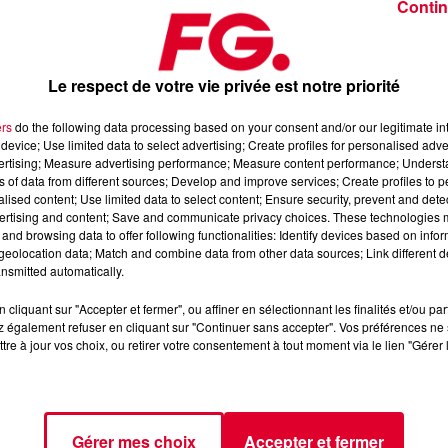
Contin
fg music story
christophe hubert
Radio FG
Le respect de votre vie privée est notre priorité
La music story du jour c’est celle de Frankie Knuckes… Il y a
quelques jours, on célébrait l’anniver
ers
do the following data processing based on your consent and/or our legitimate int
device; Use limited data to select advertising; Create profiles for personalised adver
vertising; Measure advertising performance; Measure content performance; Unders
ns of data from different sources; Develop and improve services; Create profiles to 
alised content; Use limited data to select content; Ensure security, prevent and detect
ertising and content; Save and communicate privacy choices. These technologies
and browsing data to offer following functionalities: Identify devices based on infor
eolocation data; Match and combine data from other data sources; Link different de
nsmitted automatically.
cliquant sur "Accepter et fermer", ou affiner en sélectionnant les finalités et/ou pa
 également refuser en cliquant sur "Continuer sans accepter". Vos préférences ne 
tre à jour vos choix, ou retirer votre consentement à tout moment via le lien "Gérer 
Gérer mes choix
Accepter et fermer
2 min 20 