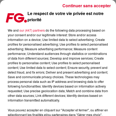
Continuer sans accepter
Le respect de votre vie privée est notre
priorité
LA MUSIC STORY DU JOUR : FISHER
We and
our (447) partners
do the following data processing based on
your consent and/or our legitimate interest: Store and/or access
Publié : 21 septembre 2022 à 11h17 par Christophe
information on a device; Use limited data to select advertising; Create
HUBERT
profiles for personalised advertising; Use profiles to select personalised
advertising; Measure advertising performance; Measure content
performance; Understand audiences through statistics or combinations
of data from different sources; Develop and improve services; Create
profiles to personalise content; Use profiles to select personalised
content; Use limited data to select content; Ensure security, prevent and
detect fraud, and fix errors; Deliver and present advertising and content;
Save and communicate privacy choices. These technologies may
process personal data such as IP address and browsing data to offer
following functionalities: Identify devices based on information actively
requested; Use precise geolocation data; Match and combine data from
other data sources; Link different devices; Identify devices based on
information transmitted automatically.
Vous pouvez accepter en cliquant sur "Accepter et fermer", ou affiner en
sélectionnant les finalités et/ou partenaires dans "Gérer mes choix".