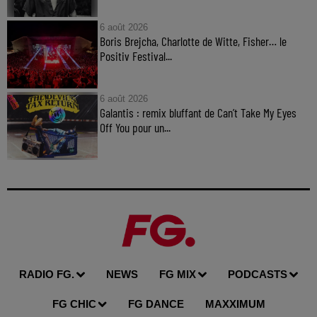
6 août 2026
Boris Brejcha, Charlotte de Witte, Fisher… le
Positiv Festival...
6 août 2026
Galantis : remix bluffant de Can’t Take My Eyes
Off You pour un...
RADIO FG.
NEWS
FG MIX
PODCASTS
FG CHIC
FG DANCE
MAXXIMUM